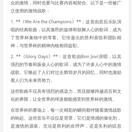
众的激情，同时也要与比赛内容相契合。以下是一些被广
泛使用的激情战歌：
1. **《We Are the Champions》**：这首由皇后乐队演
唱的经典歌曲，以其激昂的旋律和鼓舞人心的歌词，成为
了世界杯集锦中的常客。它传递出的胜利喜悦和团队精
神，与世界杯的精神内核相得益彰。
2. **《Glory Days》**：这首歌由Bon Jovi演唱，以其
强烈的节奏和振奋人心的歌词，成为了许多人心中的激情
战歌。它唤起了人们对过去辉煌岁月的回忆，同时也激励
着人们为未来而努力。
这些歌曲不仅具有强烈的感染力，而且能够跨越语言和文
化的界限，让全世界的球迷都能感受到世界杯的激情。
在世界杯的赛场上，每一次精彩的瞬间都伴随着激情战歌
的响起。这些音乐不仅仅是背景，它们是情感的催化剂，
是激情的源泉。无论是胜利的欢呼声，还是失利的叹息