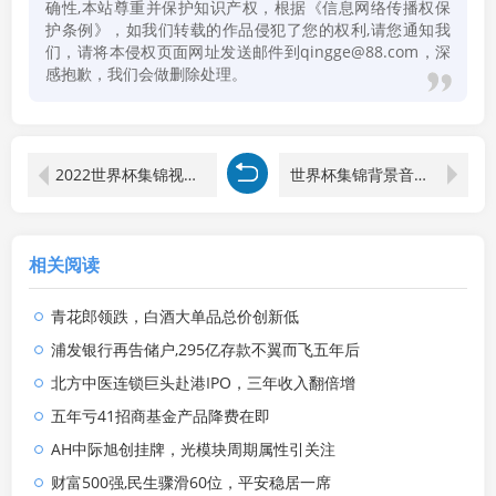
确性,本站尊重并保护知识产权，根据《信息网络传播权保
护条例》，如我们转载的作品侵犯了您的权利,请您通知我
们，请将本侵权页面网址发送邮件到qingge@88.com，深
感抱歉，我们会做删除处理。
2022世界杯集锦视频完整版
世界杯集锦背景音乐是什么名字
相关阅读
青花郎领跌，白酒大单品总价创新低
浦发银行再告储户,295亿存款不翼而飞五年后
北方中医连锁巨头赴港IPO，三年收入翻倍增
五年亏41招商基金产品降费在即
AH中际旭创挂牌，光模块周期属性引关注
财富500强,民生骤滑60位，平安稳居一席