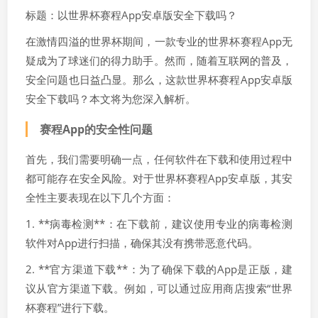
标题：以世界杯赛程App安卓版安全下载吗？
在激情四溢的世界杯期间，一款专业的世界杯赛程App无
疑成为了球迷们的得力助手。然而，随着互联网的普及，
安全问题也日益凸显。那么，这款世界杯赛程App安卓版
安全下载吗？本文将为您深入解析。
赛程App的安全性问题
首先，我们需要明确一点，任何软件在下载和使用过程中
都可能存在安全风险。对于世界杯赛程App安卓版，其安
全性主要表现在以下几个方面：
1. **病毒检测**：在下载前，建议使用专业的病毒检测
软件对App进行扫描，确保其没有携带恶意代码。
2. **官方渠道下载**：为了确保下载的App是正版，建
议从官方渠道下载。例如，可以通过应用商店搜索“世界
杯赛程”进行下载。