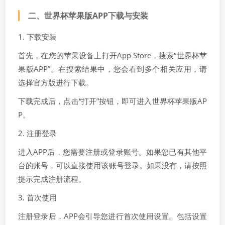
二、世界杯苹果版APP下载与安装
1. 下载安装
首先，在您的苹果设备上打开App Store，搜索“世界杯苹
果版APP”。在搜索结果中，您会看到多个相关应用，请
选择官方版进行下载。
下载完成后，点击“打开”按钮，即可进入世界杯苹果版AP
P。
2. 注册登录
进入APP后，您需要注册或登录账号。如果您已有其他平
台的账号，可以直接使用该账号登录。如果没有，请按照
提示完成注册流程。
3. 首次使用
注册登录后，APP会引导您进行首次使用设置。包括设置