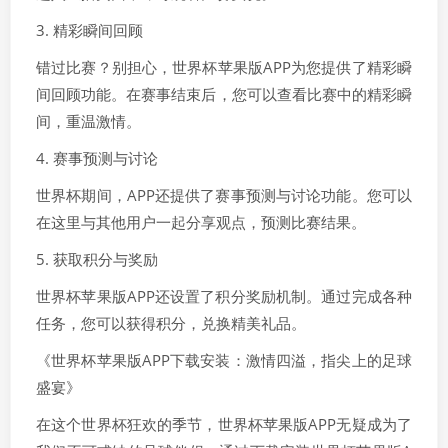
3. 精彩瞬间回顾
错过比赛？别担心，世界杯苹果版APP为您提供了精彩瞬
间回顾功能。在赛事结束后，您可以查看比赛中的精彩瞬
间，重温激情。
4. 赛事预测与讨论
世界杯期间，APP还提供了赛事预测与讨论功能。您可以
在这里与其他用户一起分享观点，预测比赛结果。
5. 获取积分与奖励
世界杯苹果版APP还设置了积分奖励机制。通过完成各种
任务，您可以获得积分，兑换精美礼品。
《世界杯苹果版APP下载安装：激情四溢，指尖上的足球
盛宴》
在这个世界杯狂欢的季节，世界杯苹果版APP无疑成为了