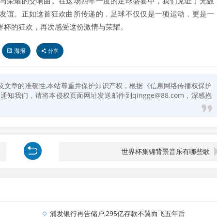
与荣耀的交响曲。在这场四年一度的足球盛宴中，我们见证了无数
友谊。正如这首狂欢曲所传递的，足球不仅仅是一项运动，更是一
界杯的狂欢，再次感受这份激情与荣耀。
海报
分享
及文章的准确性,本站尊重并保护知识产权，根据《信息网络传播权保护
知我们，请将本侵权页面网址发送邮件到qingge@88.com，深感抱
世界杯集锦背景音乐有哪些歌
浦发银行再告储户,295亿存款不翼而飞五年后