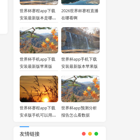
世界杯赛程app下载
2026世界杯赛程直播
安装最新版本是哪个
在哪看啊
软件
世界杯手机app下载
世界杯app手机下载
安装最新版苹果版
安装最新版本苹果版
世界杯赛程app下载
世界杯app预测分析
安卓版手机可以用吗
报告怎么看数据
安全吗安全吗
友情链接