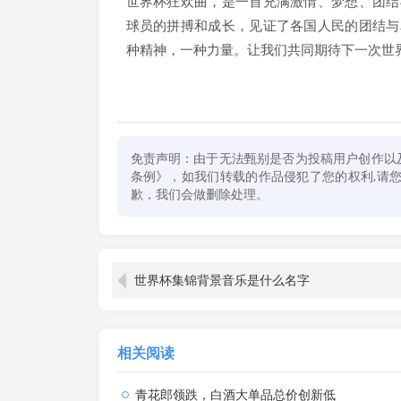
世界杯狂欢曲，是一首充满激情、梦想、团结
球员的拼搏和成长，见证了各国人民的团结与
种精神，一种力量。让我们共同期待下一次世
免责声明：由于无法甄别是否为投稿用户创作以
条例》，如我们转载的作品侵犯了您的权利,请您通
歉，我们会做删除处理。
世界杯集锦背景音乐是什么名字
相关阅读
青花郎领跌，白酒大单品总价创新低