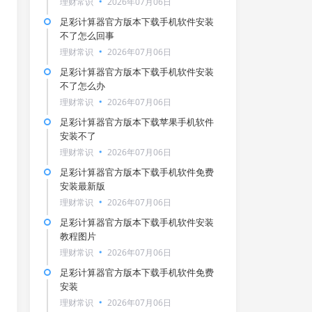
理财常识
2026年07月06日
足彩计算器官方版本下载手机软件安装
不了怎么回事
理财常识
2026年07月06日
足彩计算器官方版本下载手机软件安装
不了怎么办
理财常识
2026年07月06日
足彩计算器官方版本下载苹果手机软件
安装不了
理财常识
2026年07月06日
足彩计算器官方版本下载手机软件免费
安装最新版
理财常识
2026年07月06日
足彩计算器官方版本下载手机软件安装
教程图片
理财常识
2026年07月06日
足彩计算器官方版本下载手机软件免费
安装
理财常识
2026年07月06日