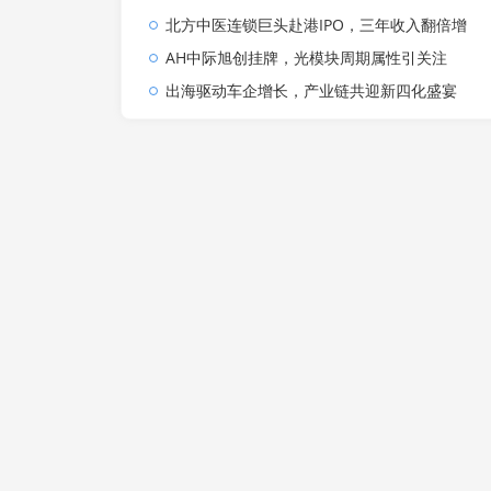
北方中医连锁巨头赴港IPO，三年收入翻倍增
AH中际旭创挂牌，光模块周期属性引关注
出海驱动车企增长，产业链共迎新四化盛宴