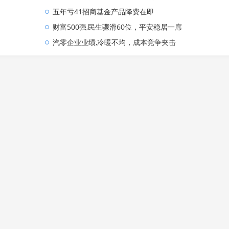
五年亏41招商基金产品降费在即
财富500强,民生骤滑60位，平安稳居一席
汽零企业业绩,冷暖不均，成本竞争夹击