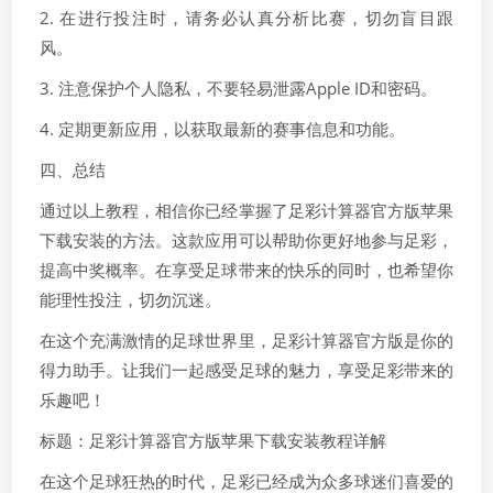
2. 在进行投注时，请务必认真分析比赛，切勿盲目跟
风。
3. 注意保护个人隐私，不要轻易泄露Apple ID和密码。
4. 定期更新应用，以获取最新的赛事信息和功能。
四、总结
通过以上教程，相信你已经掌握了足彩计算器官方版苹果
下载安装的方法。这款应用可以帮助你更好地参与足彩，
提高中奖概率。在享受足球带来的快乐的同时，也希望你
能理性投注，切勿沉迷。
在这个充满激情的足球世界里，足彩计算器官方版是你的
得力助手。让我们一起感受足球的魅力，享受足彩带来的
乐趣吧！
标题：足彩计算器官方版苹果下载安装教程详解
在这个足球狂热的时代，足彩已经成为众多球迷们喜爱的