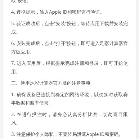
取”按钮。
4. 遵循提示，输入Apple ID和密码进行验证。
5. 验证成功后，点击“安装”按钮，等待应用下载并安装完
成。
6. 安装完成后，点击“打开”按钮，即可进入足彩计算器官
方版应用。
7. 进入应用后，根据提示完成注册和登录，即可开始使
用。
三、使用足彩计算器官方版的注意事项
1. 确保设备已连接到稳定的网络环境，以便实时获取赛
事数据和赔率信息。
2. 在进行投注时，请务必认真分析比赛，切勿盲目跟
风。
3. 注意保护个人隐私，不要轻易泄露Apple ID和密码。