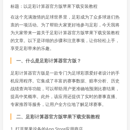
标题：以足彩计算器官方版苹果下载安装教程
在这个充满激情的足球世界里，足彩成为了众多球迷们热
衷的一项活动。为了帮助大家更好地参与足彩，今天我将
为大家带来一篇关于足彩计算器官方版苹果下载安装教程
的文章。以下是详细的步骤和注意事项，让你轻松上手，
享受足彩带来的乐趣。
一、什么是足彩计算器官方版？
足彩计算器官方版是一款专门为足球彩票爱好者设计的手
机应用程序。它集成了丰富的赛事数据、赔率分析、历史
战绩查询等功能，可以帮助用户更准确地预测比赛结果，
提高中奖概率。此外，该应用还提供了实时的赛事直播、
专家推荐等服务，让用户全方位地了解足球赛事。
二、足彩计算器官方版苹果下载安装教程
1. 打开苹果设备的App Store应用商店。