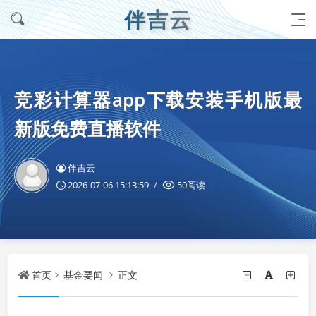
伴吉云
竞彩计算器app下载安装手机版最
新版免费直播软件
伴吉云
2026-07-06 15:13:59
50阅读
首页
基金要闻
正文