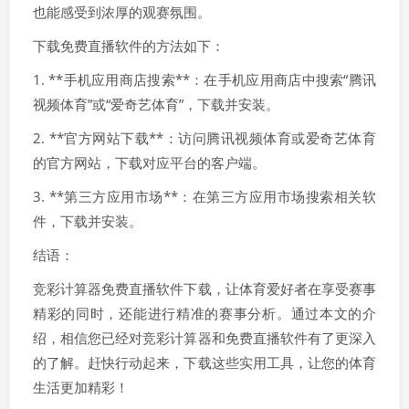
也能感受到浓厚的观赛氛围。
下载免费直播软件的方法如下：
1. **手机应用商店搜索**：在手机应用商店中搜索“腾讯
视频体育”或“爱奇艺体育”，下载并安装。
2. **官方网站下载**：访问腾讯视频体育或爱奇艺体育
的官方网站，下载对应平台的客户端。
3. **第三方应用市场**：在第三方应用市场搜索相关软
件，下载并安装。
结语：
竞彩计算器免费直播软件下载，让体育爱好者在享受赛事
精彩的同时，还能进行精准的赛事分析。通过本文的介
绍，相信您已经对竞彩计算器和免费直播软件有了更深入
的了解。赶快行动起来，下载这些实用工具，让您的体育
生活更加精彩！