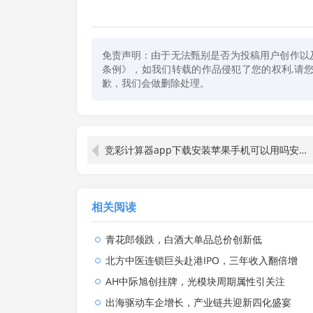
免责声明：由于无法甄别是否为投稿用户创作以
条例》，如我们转载的作品侵犯了您的权利,请您通
歉，我们会做删除处理。
竞彩计算器app下载安装苹果手机可以用吗安全吗
相关阅读
青花郎领跌，白酒大单品总价创新低
北方中医连锁巨头赴港IPO，三年收入翻倍增
AH中际旭创挂牌，光模块周期属性引关注
出海驱动车企增长，产业链共迎新四化盛宴