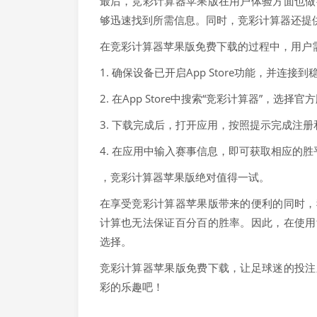
最后，竞彩计算器苹果版在用户体验方面也做
够迅速找到所需信息。同时，竞彩计算器还提
在竞彩计算器苹果版免费下载的过程中，用户
1. 确保设备已开启App Store功能，并连接
2. 在App Store中搜索“竞彩计算器”，选择
3. 下载完成后，打开应用，按照提示完成注册
4. 在应用中输入赛事信息，即可获取相应的
，竞彩计算器苹果版绝对值得一试。
在享受竞彩计算器苹果版带来的便利的同时，
计算也无法保证百分百的胜率。因此，在使用
选择。
竞彩计算器苹果版免费下载，让足球迷的投注
彩的乐趣吧！