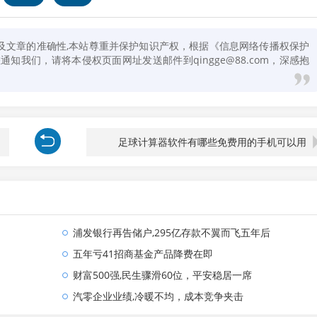
及文章的准确性,本站尊重并保护知识产权，根据《信息网络传播权保护
知我们，请将本侵权页面网址发送邮件到qingge@88.com，深感抱
足球计算器软件有哪些免费用的手机可以用
浦发银行再告储户,295亿存款不翼而飞五年后
五年亏41招商基金产品降费在即
财富500强,民生骤滑60位，平安稳居一席
汽零企业业绩,冷暖不均，成本竞争夹击