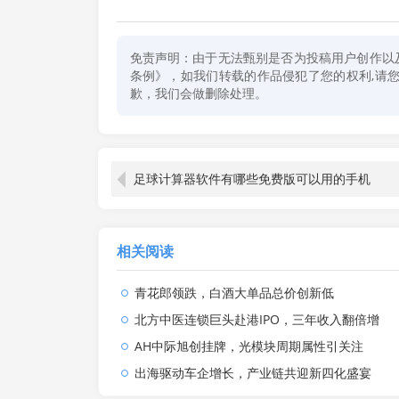
免责声明：由于无法甄别是否为投稿用户创作以
条例》，如我们转载的作品侵犯了您的权利,请您通
歉，我们会做删除处理。
足球计算器软件有哪些免费版可以用的手机
相关阅读
青花郎领跌，白酒大单品总价创新低
北方中医连锁巨头赴港IPO，三年收入翻倍增
AH中际旭创挂牌，光模块周期属性引关注
出海驱动车企增长，产业链共迎新四化盛宴