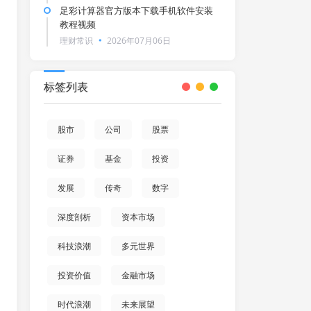
足彩计算器官方版本下载手机软件安装
教程视频
理财常识
2026年07月06日
标签列表
股市
公司
股票
证券
基金
投资
发展
传奇
数字
深度剖析
资本市场
科技浪潮
多元世界
投资价值
金融市场
时代浪潮
未来展望