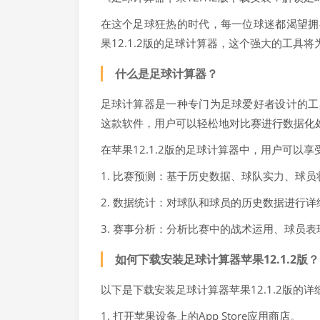
在这个足球狂热的时代，每一位球迷都渴望拥
果12.1.2版的足球计算器，这个强大的工具
什么是足球计算器？
足球计算器是一种专门为足球爱好者设计的工
这款软件，用户可以轻松地对比赛进行数据化
在苹果12.1.2版的足球计算器中，用户可以
1. 比赛预测：基于历史数据、球队实力、球
2. 数据统计：对球队和球员的历史数据进行
3. 赛事分析：分析比赛中的战术运用、球员
如何下载安装足球计算器苹果12.1.2版？
以下是下载安装足球计算器苹果12.1.2版的详
1. 打开苹果设备上的App Store应用商店。