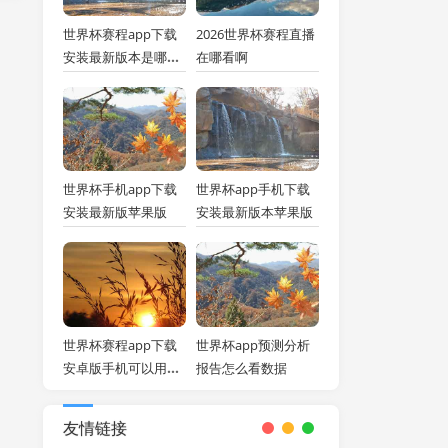
世界杯赛程app下载
2026世界杯赛程直播
安装最新版本是哪个
在哪看啊
软件
世界杯手机app下载
世界杯app手机下载
安装最新版苹果版
安装最新版本苹果版
世界杯赛程app下载
世界杯app预测分析
安卓版手机可以用吗
报告怎么看数据
安全吗安全吗
友情链接