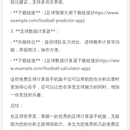
投注建议，支持多语言界面。
- **下载链接**：[足球预测大师下载链接](https://www.
example.com/football-predictor-app)
3. **足球数据计算器**：
- **功能特点**：提供球队实力对比、进球概率计算等功
能，界面简洁，操作方便。
- **下载链接**：[足球数据计算器下载链接](https://ww
w.example.com/football-calculator-app)
这些免费足球计算器手机版不仅可以帮助您在分析比赛时
更加得心应手，还可以让您在享受足球魅力的同时，增加
一份竞技的乐趣。
总结：
在足球世界里，掌握一款优秀的足球计算器手机版，无疑
能为您的分析之路增添助力。本文为您推荐的几款免费足