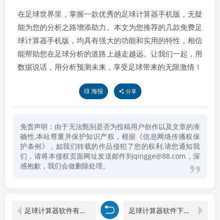
在足球世界里，掌握一款优秀的足球计算器手机版，无疑
能为您的分析之路增添助力。本文为您推荐的几款免费足
球计算器手机版，均具有强大的功能和实用的特性，相信
能帮助您在足球分析的道路上越走越远。让我们一起，用
数据说话，用分析预测未来，享受足球带来的无限激情！
海报
分享
免责声明：由于无法甄别是否为投稿用户创作以及文章的准
确性,本站尊重并保护知识产权，根据《信息网络传播权保
护条例》，如我们转载的作品侵犯了您的权利,请您通知我
们，请将本侵权页面网址发送邮件到qingge@88.com，深
感抱歉，我们会做删除处理。
足球计算器软件有哪些免费版可以用的啊
足球计算器软件下载手机版安装最新苹果12.1.2