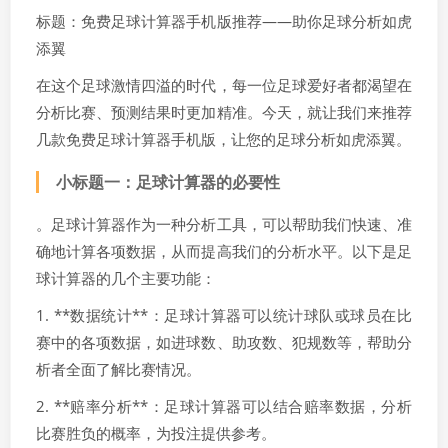
标题：免费足球计算器手机版推荐——助你足球分析如虎
添翼
在这个足球激情四溢的时代，每一位足球爱好者都渴望在
分析比赛、预测结果时更加精准。今天，就让我们来推荐
几款免费足球计算器手机版，让您的足球分析如虎添翼。
小标题一：足球计算器的必要性
。足球计算器作为一种分析工具，可以帮助我们快速、准
确地计算各项数据，从而提高我们的分析水平。以下是足
球计算器的几个主要功能：
1. **数据统计**：足球计算器可以统计球队或球员在比
赛中的各项数据，如进球数、助攻数、犯规数等，帮助分
析者全面了解比赛情况。
2. **赔率分析**：足球计算器可以结合赔率数据，分析
比赛胜负的概率，为投注提供参考。