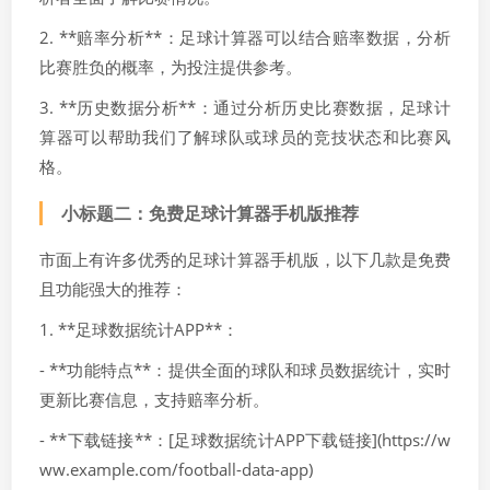
2. **赔率分析**：足球计算器可以结合赔率数据，分析
比赛胜负的概率，为投注提供参考。
3. **历史数据分析**：通过分析历史比赛数据，足球计
算器可以帮助我们了解球队或球员的竞技状态和比赛风
格。
小标题二：免费足球计算器手机版推荐
市面上有许多优秀的足球计算器手机版，以下几款是免费
且功能强大的推荐：
1. **足球数据统计APP**：
- **功能特点**：提供全面的球队和球员数据统计，实时
更新比赛信息，支持赔率分析。
- **下载链接**：[足球数据统计APP下载链接](https://w
ww.example.com/football-data-app)