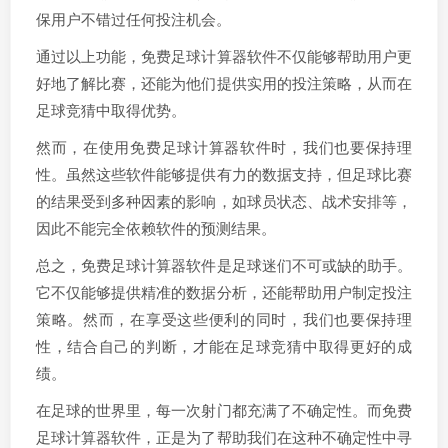
保用户不错过任何投注机会。
通过以上功能，免费足球计算器软件不仅能够帮助用户更
好地了解比赛，还能为他们提供实用的投注策略，从而在
足球竞猜中取得优势。
然而，在使用免费足球计算器软件时，我们也要保持理
性。虽然这些软件能够提供有力的数据支持，但足球比赛
的结果受到多种因素的影响，如球员状态、战术安排等，
因此不能完全依赖软件的预测结果。
总之，免费足球计算器软件是足球迷们不可或缺的助手。
它不仅能够提供精准的数据分析，还能帮助用户制定投注
策略。然而，在享受这些便利的同时，我们也要保持理
性，结合自己的判断，才能在足球竞猜中取得更好的成
绩。
在足球的世界里，每一次射门都充满了不确定性。而免费
足球计算器软件，正是为了帮助我们在这种不确定性中寻