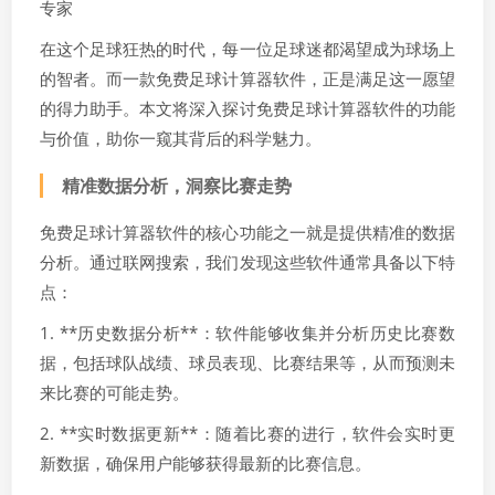
专家
在这个足球狂热的时代，每一位足球迷都渴望成为球场上
的智者。而一款免费足球计算器软件，正是满足这一愿望
的得力助手。本文将深入探讨免费足球计算器软件的功能
与价值，助你一窥其背后的科学魅力。
精准数据分析，洞察比赛走势
免费足球计算器软件的核心功能之一就是提供精准的数据
分析。通过联网搜索，我们发现这些软件通常具备以下特
点：
1. **历史数据分析**：软件能够收集并分析历史比赛数
据，包括球队战绩、球员表现、比赛结果等，从而预测未
来比赛的可能走势。
2. **实时数据更新**：随着比赛的进行，软件会实时更
新数据，确保用户能够获得最新的比赛信息。