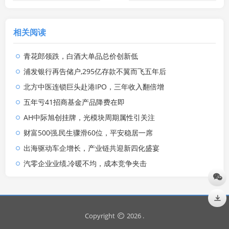
相关阅读
青花郎领跌，白酒大单品总价创新低
浦发银行再告储户,295亿存款不翼而飞五年后
北方中医连锁巨头赴港IPO，三年收入翻倍增
五年亏41招商基金产品降费在即
AH中际旭创挂牌，光模块周期属性引关注
财富500强,民生骤滑60位，平安稳居一席
出海驱动车企增长，产业链共迎新四化盛宴
汽零企业业绩,冷暖不均，成本竞争夹击
Copyright
2026 .