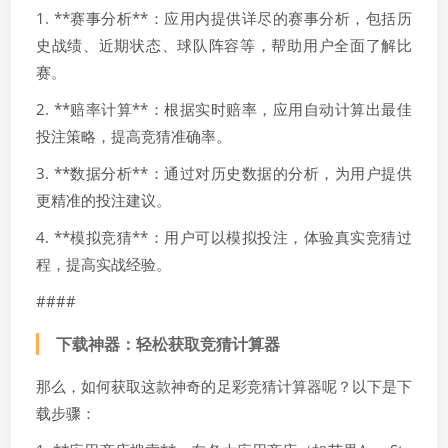
1. **赛事分析**：应用内提供详尽的赛事分析，包括历
史战绩、近期状态、球队阵容等，帮助用户全面了解比
赛。
2. **赔率计算**：根据实时赔率，应用自动计算出最佳
投注策略，提高竞猜准确率。
3. **数据分析**：通过对历史数据的分析，为用户提供
更精准的投注建议。
4. **模拟竞猜**：用户可以模拟投注，体验真实竞猜过
程，提高实战经验。
####
下载神器：轻松获取竞猜计算器
那么，如何获取这款神奇的足彩竞猜计算器呢？以下是下
载步骤：