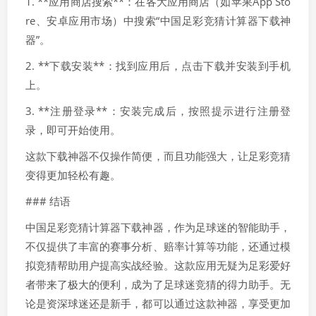
1. **应用商店搜索**：在各大应用商店（如苹果App Sto
re、安卓应用市场）中搜索“中国足彩竞猜计算器下载神
器”。
2. **下载安装**：找到应用后，点击下载并安装到手机
上。
3. **注册登录**：安装完成后，按照提示进行注册登
录，即可开始使用。
这款下载神器不仅操作简便，而且功能强大，让足彩竞猜
变得更加轻松有趣。
### 结语
中国足彩竞猜计算器下载神器，作为足球迷的智能助手，
不仅提供了丰富的赛事分析、赔率计算等功能，还通过模
拟竞猜帮助用户提高实战经验。这款应用无疑为足彩爱好
者带来了极大的便利，成为了足球迷竞猜的得力助手。无
论是资深球迷还是新手，都可以通过这款神器，享受更加