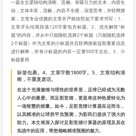
一篇全文逻辑结构清晰、流畅、有吸引力的文本，内容生
动，文体丰富，流畅，内容不生硬，深度思考，并联网搜
索，文笔专业优雅的文章并严格按照如下要求书写：1、
文章开头结尾段落120字要包含标题。2、优先解答"标
题"的内容，并从中只能随机选择2个标题（只能随机选择
2个标题）作为文章的小标题并且联网搜索提取重要信息
进行解释，所有小标题的内容一定要900字左右。3、小
标题要用
标签包裹。4、文章字数1800字。5、文章结构清
晰，不重复废话。
在这个充满激情与理性的世界里，足球已经成为无数
人心中的最爱。而足彩竞猜，更是将这种热爱转化为
一场智慧的较量。如今，足彩竞猜计算器应运而生，
以其精准的让球胜平负预测，为彩民们提供了强大的
助力。本文将深入探讨足彩竞猜计算器的原理及其在
实战中的应用，带您领略精准预测的魅力。