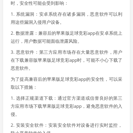
时，安全性可能会受到影响：
1. 系统漏洞：安卓系统存在诸多漏洞，恶意软件可以利
用这些漏洞入侵用户设备。
2. 数据泄露：兼容后的苹果版足球竞彩app在安卓系统上
运行，用户数据可能面临泄露风险。
3. 恶意软件：第三方应用市场存在大量恶意软件，用户
在下载兼容版苹果版足球竞彩app时，可能不小心下载了
恶意软件。
为了提高兼容后的苹果版足球竞彩app的安全性，可以采
取以下措施：
1. 选择正规渠道下载：通过官方渠道或信誉良好的第三
方应用市场下载苹果版足球竞彩app，避免恶意软件的入
侵。
2. 安装安全软件：安装安全软件对设备进行实时监控，