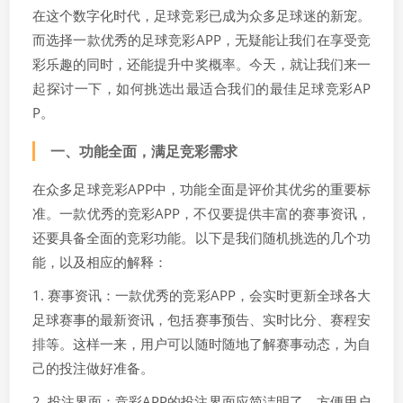
在这个数字化时代，足球竞彩已成为众多足球迷的新宠。
而选择一款优秀的足球竞彩APP，无疑能让我们在享受竞
彩乐趣的同时，还能提升中奖概率。今天，就让我们来一
起探讨一下，如何挑选出最适合我们的最佳足球竞彩AP
P。
一、功能全面，满足竞彩需求
在众多足球竞彩APP中，功能全面是评价其优劣的重要标
准。一款优秀的竞彩APP，不仅要提供丰富的赛事资讯，
还要具备全面的竞彩功能。以下是我们随机挑选的几个功
能，以及相应的解释：
1. 赛事资讯：一款优秀的竞彩APP，会实时更新全球各大
足球赛事的最新资讯，包括赛事预告、实时比分、赛程安
排等。这样一来，用户可以随时随地了解赛事动态，为自
己的投注做好准备。
2. 投注界面：竞彩APP的投注界面应简洁明了，方便用户