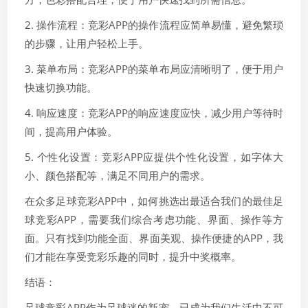
2. 操作流程：竞彩APP的操作流程应简单易懂，避免繁琐
的步骤，让用户轻松上手。
3. 菜单布局：竞彩APP的菜单布局应清晰明了，便于用户
快速切换功能。
4. 响应速度：竞彩APP的响应速度应快，减少用户等待时
间，提高用户体验。
5. 个性化设置：竞彩APP应提供个性化设置，如字体大
小、颜色搭配等，满足不同用户的需求。
在众多足球竞彩APP中，如何挑选出最适合我们的最佳足
球竞彩APP，需要我们综合考虑功能、界面、操作等方
面。只有找到功能全面、界面美观、操作便捷的APP，我
们才能在享受竞彩乐趣的同时，提升中奖概率。
结语：
足球竞彩APP作为足球迷的新宠，已成为我们生活中不可