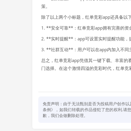
策。
除了以上两个小标题，红单竞彩app还具备以
1. **安全可靠**：红单竞彩app拥有完善
2. **实时提醒**：app可设置实时提醒功
3. **社群互动**：用户可以在app内加
总之，红单竞彩app凭借其一键下载、丰富
门选择。在这个激情四溢的竞彩时代，红单竞彩
免责声明：由于无法甄别是否为投稿用户创作以
条例》，如我们转载的作品侵犯了您的权利,请您通
歉，我们会做删除处理。