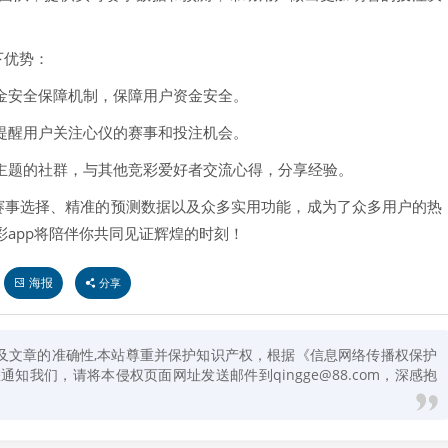
下优势：
的资金安全保障机制，保障用户资金安全。
能，提醒用户关注心仪的赛事和投注机会。
入不同主题的社群，与其他竞彩爱好者交流心得，分享经验。
的赛事选择、精准的预测数据以及众多实用功能，成为了众多用户的热
app将陪伴你共同见证辉煌的时刻！
海报
分享
及文章的准确性,本站尊重并保护知识产权，根据《信息网络传播权保护
知我们，请将本侵权页面网址发送邮件到qingge@88.com，深感抱