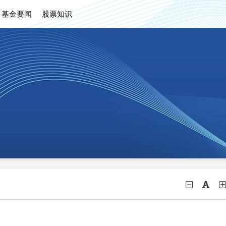
基金要闻
股票知识