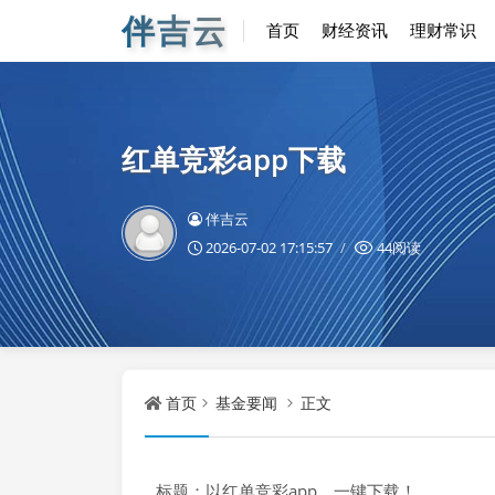
伴吉云
首页
财经资讯
理财常识
红单竞彩app下载
伴吉云
2026-07-02 17:15:57
44阅读
首页
基金要闻
正文
标题：以红单竞彩app，一键下载！