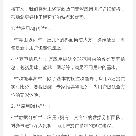
接下来，我们将对上述两款热门竞彩应用进行详细解析，
帮助您更好地了解它们的特点和优势。
1. **应用A解析**：
- **界面设计**：应用A的界面简洁大方，操作便捷，即
使是新手用户也能快速上手。
- **赛事信息**：该应用提供全球范围内的各类赛事信
息，包括足球、篮球、网球等，满足不同用户的需求。
- **功能丰富**：除了基本的投注功能外，应用A还提供
实时比分、赛程提醒、专家推荐等服务，为用户提供全方
位的竞彩体验。
2. **应用B解析**：
- **数据分析**：应用B拥有一支专业的数据分析团队，
对赛事进行深入剖析，为用户提供精准的投注建议。