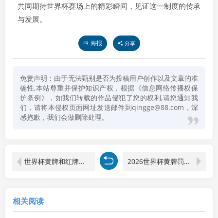
共同期待世界杯赛场上的精彩瞬间，见证这一制度的传承
与发展。
海报
分享
免责声明：由于无法甄别是否为投稿用户创作以及文章的准
确性,本站尊重并保护知识产权，根据《信息网络传播权保
护条例》，如我们转载的作品侵犯了您的权利,请您通知我
们，请将本侵权页面网址发送邮件到qingge@88.com，深
感抱歉，我们会做删除处理。
世界杯黄牌和红牌分别代表什么意思
2026世界杯黄牌罚多少钱
相关阅读