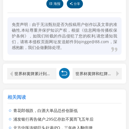
海报
分享
免责声明：由于无法甄别是否为投稿用户创作以及文章的准
确性,本站尊重并保护知识产权，根据《信息网络传播权保
护条例》，如我们转载的作品侵犯了您的权利,请您通知我
们，请将本侵权页面网址发送邮件到qingge@88.com，深
感抱歉，我们会做删除处理。
世界杯黄牌累计到下一场吗知乎
世界杯黄牌和红牌从哪届开始
相关阅读
青花郎领跌，白酒大单品总价创新低
浦发银行再告储户,295亿存款不翼而飞五年后
北方中医连锁巨头赴港IPO，三年收入翻倍增