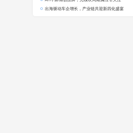
出海驱动车企增长，产业链共迎新四化盛宴