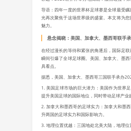
导语：四年一度的世界杯足球赛是全球最受瞩
光再次聚焦于这场世界级的盛宴。本文将为您
魅力。
悬念揭晓：美国、加拿大、墨西哥联手承办
在经过漫长的等待和紧张的角逐后，国际足联
瞬间引爆了全球足球圈。美国、加拿大、墨西
具看点。
据悉，美国、加拿大、墨西哥三国联手承办20
1. 美国足球市场的巨大潜力：美国作为世
提升美国足球的国际地位，同时带动足球产业
2. 加拿大和墨西哥的足球实力：加拿大和
升两国的足球实力和国际影响力。
3. 地理位置优越：三国地处北美大陆，地理