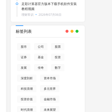
足彩计算器官方版本下载手机软件安装
教程视频
理财常识
2026年07月06日
标签列表
股市
公司
股票
证券
基金
投资
发展
传奇
数字
深度剖析
资本市场
科技浪潮
多元世界
投资价值
金融市场
时代浪潮
未来展望