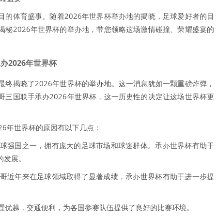
目的体育盛事。随着2026年世界杯举办地的揭晓，足球爱好者的目
揭秘2026年世界杯的举办地，带您领略这场激情碰撞、荣耀盛宴的
2026年世界杯
最终揭晓了2026年世界杯的举办地。这一消息犹如一颗重磅炸弹，
哥三国联手承办2026年世界杯，这一历史性的决定让这场世界杯更
26年世界杯的原因有以下几点：
界足球强国之一，拥有庞大的足球市场和球迷群体。承办世界杯有助于
的发展。
墨西哥近年来在足球领域取得了显著成绩，承办世界杯有助于进一步提
位置优越，交通便利，为各国参赛队伍提供了良好的比赛环境。