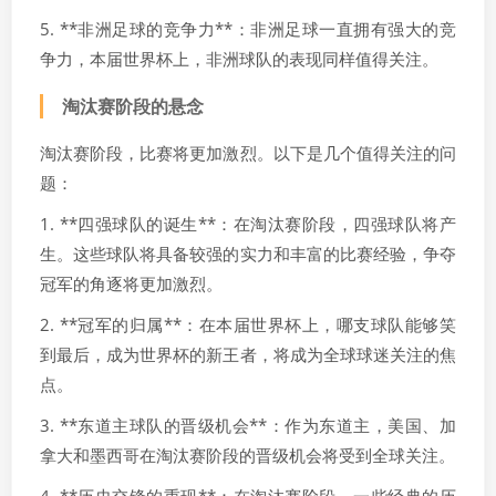
5. **非洲足球的竞争力**：非洲足球一直拥有强大的竞
争力，本届世界杯上，非洲球队的表现同样值得关注。
淘汰赛阶段的悬念
淘汰赛阶段，比赛将更加激烈。以下是几个值得关注的问
题：
1. **四强球队的诞生**：在淘汰赛阶段，四强球队将产
生。这些球队将具备较强的实力和丰富的比赛经验，争夺
冠军的角逐将更加激烈。
2. **冠军的归属**：在本届世界杯上，哪支球队能够笑
到最后，成为世界杯的新王者，将成为全球球迷关注的焦
点。
3. **东道主球队的晋级机会**：作为东道主，美国、加
拿大和墨西哥在淘汰赛阶段的晋级机会将受到全球关注。