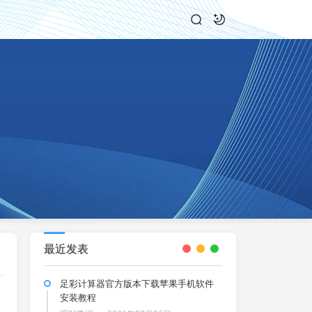
最近发表
足彩计算器官方版本下载苹果手机软件
安装教程