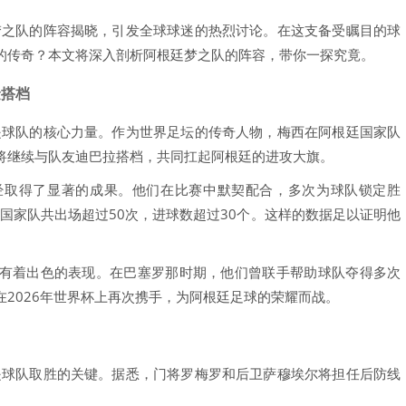
廷梦之队的阵容揭晓，引发全球球迷的热烈讨论。在这支备受瞩目的球
的传奇？本文将深入剖析阿根廷梦之队的阵容，带你一探究竟。
金搭档
疑是球队的核心力量。作为世界足坛的传奇人物，梅西在阿根廷国家队
将继续与队友迪巴拉搭档，共同扛起阿根廷的进攻大旗。
经取得了显著的成果。他们在比赛中默契配合，多次为球队锁定胜
在国家队共出场超过50次，进球数超过30个。这样的数据足以证明他
有着出色的表现。在巴塞罗那时期，他们曾联手帮助球队夺得多次
2026年世界杯上再次携手，为阿根廷足球的荣耀而战。
将是球队取胜的关键。据悉，门将罗梅罗和后卫萨穆埃尔将担任后防线