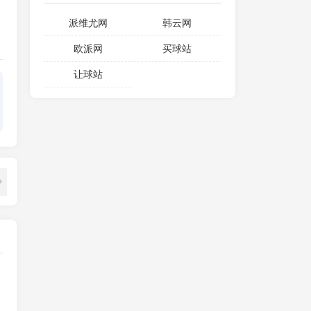
派维尤网
韩云网
欧派网
买球站
让球站