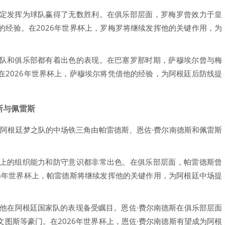
定发挥为球队赢得了无数胜利。在俱乐部层面，罗梅罗曾效力于皇
的经验。在2026年世界杯上，罗梅罗将继续发挥他的关键作用，为
队和俱乐部都有着出色的表现。在巴塞罗那时期，萨穆埃尔曾与梅
在2026年世界杯上，萨穆埃尔将凭借他的经验，为阿根廷后防线提
斯与佩雷斯
杯阿根廷梦之队的中场铁三角由帕雷德斯、恩佐·费尔南德斯和佩雷斯
上的组织能力和防守意识都非常出色。在俱乐部层面，帕雷德斯曾
26年世界杯上，帕雷德斯将继续发挥他的关键作用，为阿根廷中场提
，他在阿根廷国家队的表现备受瞩目。恩佐·费尔南德斯在俱乐部层面
图斯等豪门。在2026年世界杯上，恩佐·费尔南德斯有望成为阿根