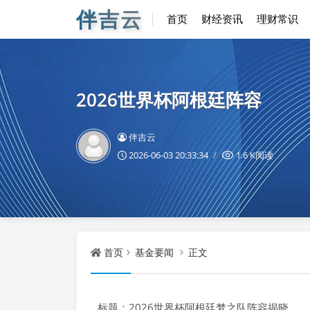
伴吉云
首页
财经资讯
理财常识
2026世界杯阿根廷阵容
伴吉云
2026-06-03 20:33:34
1.6 K阅读
首页
基金要闻
正文
标题：2026世界杯阿根廷梦之队阵容揭晓