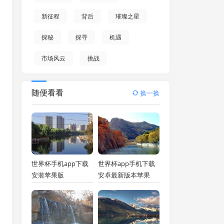
新征程
背后
璀璨之星
探秘
探寻
机遇
市场风云
挑战
随便看看
换一换
世界杯手机app下载
世界杯app手机下载
安装苹果版
安卓最新版本苹果