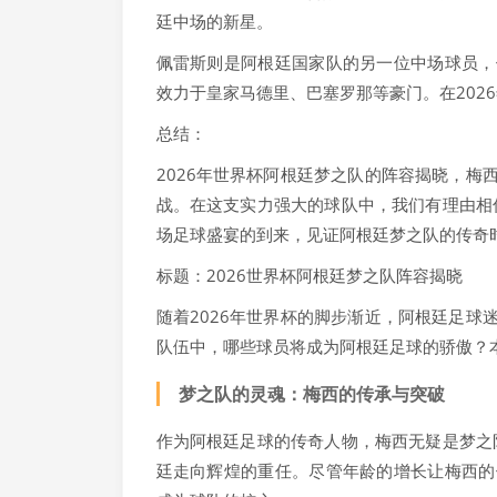
廷中场的新星。
佩雷斯则是阿根廷国家队的另一位中场球员，
效力于皇家马德里、巴塞罗那等豪门。在202
总结：
2026年世界杯阿根廷梦之队的阵容揭晓，
战。在这支实力强大的球队中，我们有理由相
场足球盛宴的到来，见证阿根廷梦之队的传奇
标题：2026世界杯阿根廷梦之队阵容揭晓
随着2026年世界杯的脚步渐近，阿根廷足
队伍中，哪些球员将成为阿根廷足球的骄傲？
梦之队的灵魂：梅西的传承与突破
作为阿根廷足球的传奇人物，梅西无疑是梦之
廷走向辉煌的重任。尽管年龄的增长让梅西的