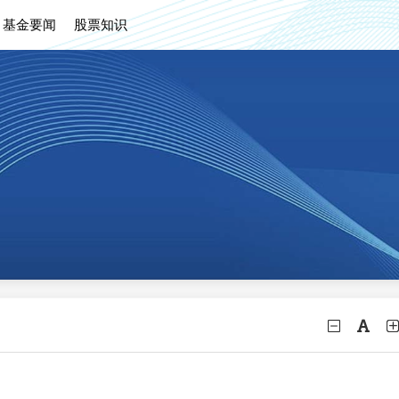
基金要闻
股票知识