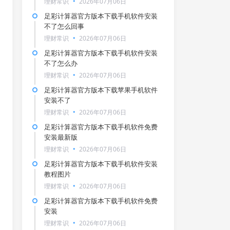
理财常识
2026年07月06日
足彩计算器官方版本下载手机软件安装
不了怎么回事
理财常识
2026年07月06日
足彩计算器官方版本下载手机软件安装
不了怎么办
理财常识
2026年07月06日
足彩计算器官方版本下载苹果手机软件
安装不了
理财常识
2026年07月06日
足彩计算器官方版本下载手机软件免费
安装最新版
理财常识
2026年07月06日
足彩计算器官方版本下载手机软件安装
教程图片
理财常识
2026年07月06日
足彩计算器官方版本下载手机软件免费
安装
理财常识
2026年07月06日