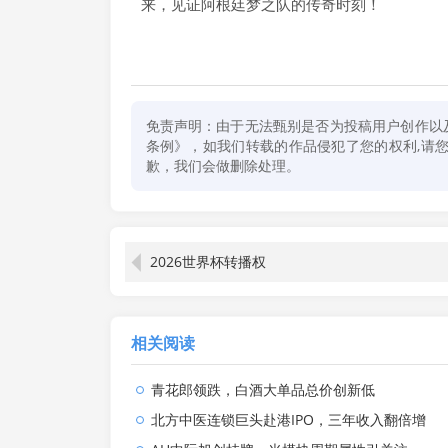
来，见证阿根廷梦之队的传奇时刻！
免责声明：由于无法甄别是否为投稿用户创作以
条例》，如我们转载的作品侵犯了您的权利,请您通
歉，我们会做删除处理。
2026世界杯转播权
相关阅读
青花郎领跌，白酒大单品总价创新低
北方中医连锁巨头赴港IPO，三年收入翻倍增