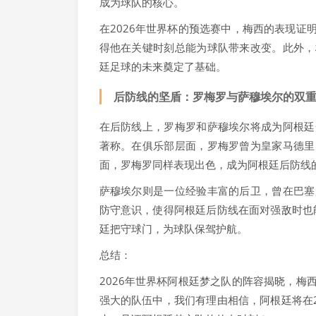
成为球队的核心。
在2026年世界杯的预选赛中，梅西的表现
得他在关键时刻总能为球队带来改变。此外，
廷足球的未来奠定了基础。
后防线的坚盾：罗梅罗与萨穆埃尔的双
在后防线上，罗梅罗和萨穆埃尔将成为阿根廷
著称。在俱乐部层面，罗梅罗曾为皇家马德里
面，罗梅罗同样表现出色，成为阿根廷后防线
萨穆埃尔则是一位经验丰富的后卫，曾在巴塞
防守意识，使得阿根廷后防线在面对强敌时也
廷把守球门，为球队保驾护航。
总结：
2026年世界杯阿根廷梦之队的阵容揭晓，
强大的队伍中，我们有理由相信，阿根廷将在