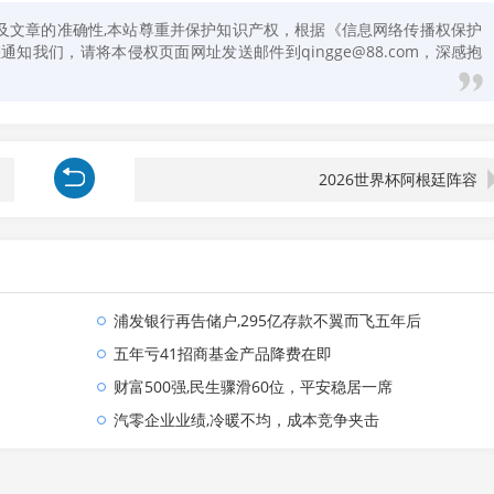
及文章的准确性,本站尊重并保护知识产权，根据《信息网络传播权保护
知我们，请将本侵权页面网址发送邮件到qingge@88.com，深感抱
2026世界杯阿根廷阵容
浦发银行再告储户,295亿存款不翼而飞五年后
五年亏41招商基金产品降费在即
财富500强,民生骤滑60位，平安稳居一席
汽零企业业绩,冷暖不均，成本竞争夹击