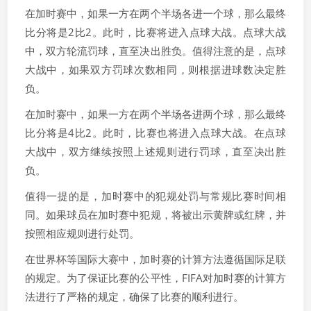
在加时赛中，如果一方在两个半场各进一个球，那么最终
比分将是2比2。此时，比赛将进入点球大战。点球大战
中，双方轮流罚球，直至决出胜负。值得注意的是，点球
大战中，如果双方罚球次数相同，则根据进球数决定胜
负。
在加时赛中，如果一方在两个半场各进两个球，那么最终
比分将是4比2。此时，比赛也将进入点球大战。在点球
大战中，双方继续按照上述规则进行罚球，直至决出胜
负。
值得一提的是，加时赛中的犯规处罚与常规比赛时间相
同。如果球员在加时赛中犯规，将被出示黄牌或红牌，并
按照相应规则进行处罚。
在世界杯等国际大赛中，加时赛的计算方法遵循国际足联
的规定。为了保证比赛的公平性，FIFA对加时赛的计算方
法进行了严格的规定，确保了比赛的顺利进行。