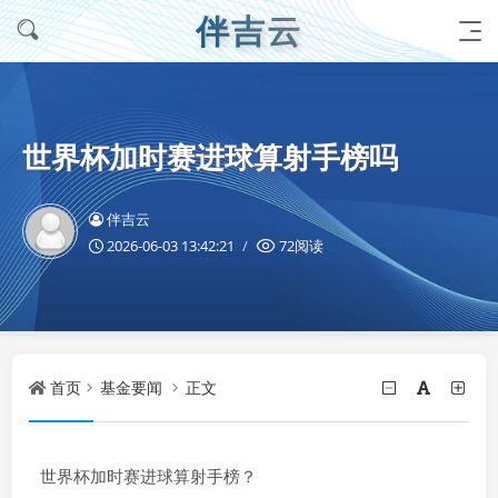
伴吉云
世界杯加时赛进球算射手榜吗
伴吉云
2026-06-03 13:42:21
72阅读
首页
基金要闻
正文
世界杯加时赛进球算射手榜？