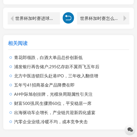
世界杯加时赛进球算不算中奖
世界杯加时赛怎么算加时分
相关阅读
青花郎领跌，白酒大单品总价创新低
浦发银行再告储户,295亿存款不翼而飞五年后
北方中医连锁巨头赴港IPO，三年收入翻倍增
五年亏41招商基金产品降费在即
AH中际旭创挂牌，光模块周期属性引关注
财富500强,民生骤滑60位，平安稳居一席
出海驱动车企增长，产业链共迎新四化盛宴
汽零企业业绩,冷暖不均，成本竞争夹击