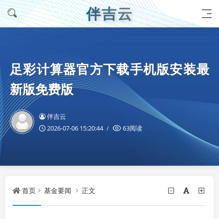
伴吉云
足彩计算器官方下载手机版安装最
新版免费版
伴吉云
2026-07-06 15:20:44
63阅读
首页
基金要闻
正文