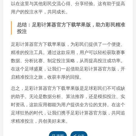
以在这里与其他彩民交流心得、分享经验。这有助于提高
用户的投注水平，共同成长。
总结：足彩计算器官方下载苹果版，助力彩民精准
投注
足彩计算器官方下载苹果版，为彩民们提供了一个便捷、
精准的投注工具。通过这款应用，用户可以轻松获取赛事
数据、分析比赛、制定投注策略，从而提高投注成功率。
在这个足球盛夏，让我们一起借助足彩计算器官方版，开
启精准投注之旅，收获丰厚的回报。
总之，足彩计算器官方下载苹果版是足球彩民们不可或缺
的助手。无论是数据分析、算法推荐，还是模拟投注、实
时资讯，这款应用都能为用户提供全方位的支持。在这个
足球狂热的时代，让我们携手足彩计算器官方版，共同追
求精准投注，共创美好未来。
海报
分享