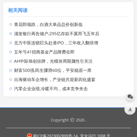
相关阅读
青花郎领跌，白酒大单品总价创新低
浦发银行再告储户,295亿存款不翼而飞五年后
北方中医连锁巨头赴港IPO，三年收入翻倍增
五年亏41招商基金产品降费在即
AH中际旭创挂牌，光模块周期属性引关注
财富500强,民生骤滑60位，平安稳居一席
出海驱动车企增长，产业链共迎新四化盛宴
汽零企业业绩,冷暖不均，成本竞争夹击
Copyright
2026 .
湘ICP备2023002899号-14
安全运行
1008
天