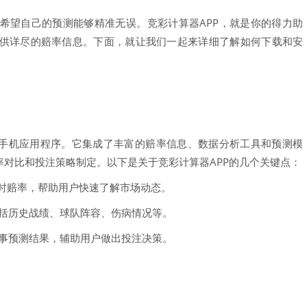
希望自己的预测能够精准无误。竞彩计算器APP，就是你的得力助
供详尽的赔率信息。下面，就让我们一起来详细了解如何下载和安
的手机应用程序。它集成了丰富的赔率信息、数据分析工具和预测模
率对比和投注策略制定。以下是关于竞彩计算器APP的几个关键点：
的实时赔率，帮助用户快速了解市场动态。
，包括历史战绩、球队阵容、伤病情况等。
供赛事预测结果，辅助用户做出投注决策。