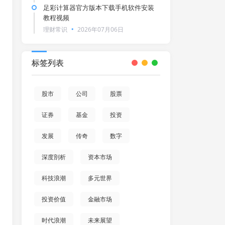
足彩计算器官方版本下载手机软件安装
教程视频
理财常识
2026年07月06日
标签列表
股市
公司
股票
证券
基金
投资
发展
传奇
数字
深度剖析
资本市场
科技浪潮
多元世界
投资价值
金融市场
时代浪潮
未来展望