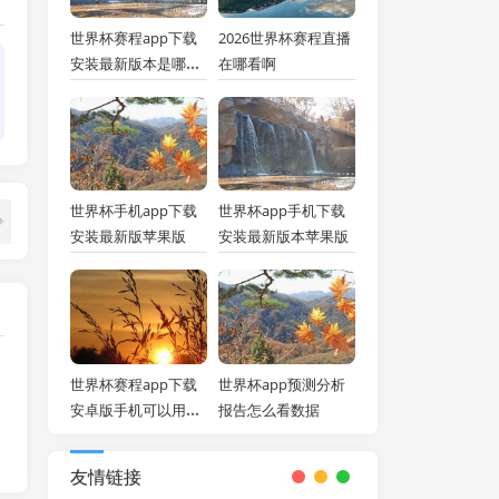
世界杯赛程app下载
2026世界杯赛程直播
安装最新版本是哪个
在哪看啊
软件
世界杯手机app下载
世界杯app手机下载
安装最新版苹果版
安装最新版本苹果版
世界杯赛程app下载
世界杯app预测分析
安卓版手机可以用吗
报告怎么看数据
安全吗安全吗
友情链接