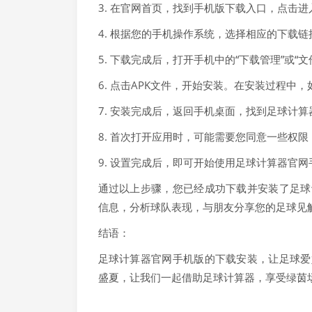
3. 在官网首页，找到手机版下载入口，点击进
4. 根据您的手机操作系统，选择相应的下载链
5. 下载完成后，打开手机中的“下载管理”或“
6. 点击APK文件，开始安装。在安装过程中
7. 安装完成后，返回手机桌面，找到足球计
8. 首次打开应用时，可能需要您同意一些权
9. 设置完成后，即可开始使用足球计算器官
通过以上步骤，您已经成功下载并安装了足球
信息，分析球队表现，与朋友分享您的足球见
结语：
足球计算器官网手机版的下载安装，让足球爱
盛夏，让我们一起借助足球计算器，享受绿茵