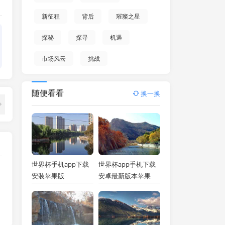
新征程
背后
璀璨之星
探秘
探寻
机遇
市场风云
挑战
随便看看
换一换
世界杯手机app下载
世界杯app手机下载
安装苹果版
安卓最新版本苹果