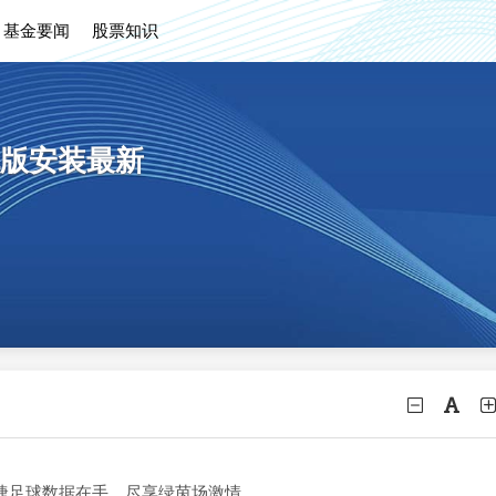
基金要闻
股票知识
版安装最新
捷足球数据在手，尽享绿茵场激情