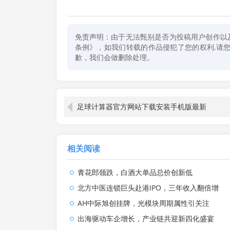
免责声明：由于无法甄别是否为投稿用户创作以
条例》，如我们转载的作品侵犯了您的权利,请您通
歉，我们会做删除处理。
足球计算器官方网站下载安装手机版最新
相关阅读
青花郎领跌，白酒大单品总价创新低
北方中医连锁巨头赴港IPO，三年收入翻倍增
AH中际旭创挂牌，光模块周期属性引关注
出海驱动车企增长，产业链共迎新四化盛宴