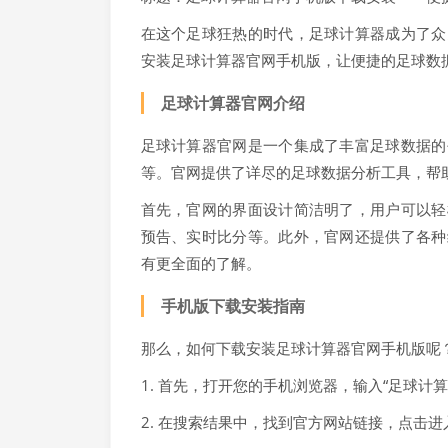
在这个足球狂热的时代，足球计算器成为了众
安装足球计算器官网手机版，让便捷的足球数
足球计算器官网介绍
足球计算器官网是一个集成了丰富足球数据的
等。官网提供了详尽的足球数据分析工具，帮
首先，官网的界面设计简洁明了，用户可以轻
预告、实时比分等。此外，官网还提供了各种
有更全面的了解。
手机版下载安装指南
那么，如何下载安装足球计算器官网手机版呢
1. 首先，打开您的手机浏览器，输入“足球计
2. 在搜索结果中，找到官方网站链接，点击进