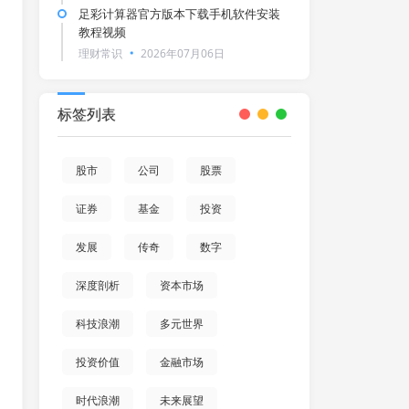
足彩计算器官方版本下载手机软件安装
教程视频
理财常识
2026年07月06日
标签列表
股市
公司
股票
证券
基金
投资
发展
传奇
数字
深度剖析
资本市场
科技浪潮
多元世界
投资价值
金融市场
时代浪潮
未来展望