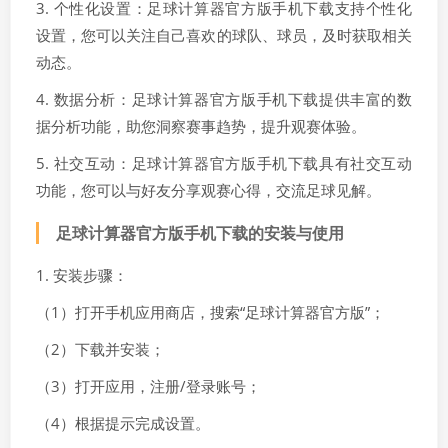
3. 个性化设置：足球计算器官方版手机下载支持个性化
设置，您可以关注自己喜欢的球队、球员，及时获取相关
动态。
4. 数据分析：足球计算器官方版手机下载提供丰富的数
据分析功能，助您洞察赛事趋势，提升观赛体验。
5. 社交互动：足球计算器官方版手机下载具有社交互动
功能，您可以与好友分享观赛心得，交流足球见解。
足球计算器官方版手机下载的安装与使用
1. 安装步骤：
（1）打开手机应用商店，搜索“足球计算器官方版”；
（2）下载并安装；
（3）打开应用，注册/登录账号；
（4）根据提示完成设置。