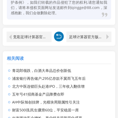
护条例》，如我们转载的作品侵犯了您的权利,请您通知我
们，请将本侵权页面网址发送邮件到qingge@88.com，深
感抱歉，我们会做删除处理。
竞彩足球计算器官方网站下载安装
足球计算器官方版下载安装苹果
相关阅读
青花郎领跌，白酒大单品总价创新低
浦发银行再告储户,295亿存款不翼而飞五年后
北方中医连锁巨头赴港IPO，三年收入翻倍增
五年亏41招商基金产品降费在即
AH中际旭创挂牌，光模块周期属性引关注
财富500强,民生骤滑60位，平安稳居一席
出海驱动车企增长，产业链共迎新四化盛宴