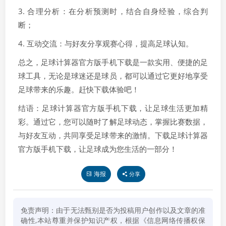
3. 合理分析：在分析预测时，结合自身经验，综合判
断；
4. 互动交流：与好友分享观赛心得，提高足球认知。
总之，足球计算器官方版手机下载是一款实用、便捷的足
球工具，无论是球迷还是球员，都可以通过它更好地享受
足球带来的乐趣。赶快下载体验吧！
结语：足球计算器官方版手机下载，让足球生活更加精
彩。通过它，您可以随时了解足球动态，掌握比赛数据，
与好友互动，共同享受足球带来的激情。下载足球计算器
官方版手机下载，让足球成为您生活的一部分！
海报
分享
免责声明：由于无法甄别是否为投稿用户创作以及文章的准
确性,本站尊重并保护知识产权，根据《信息网络传播权保