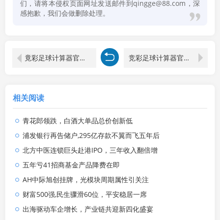
们，请将本侵权页面网址发送邮件到qingge@88.com，深
感抱歉，我们会做删除处理。
竟彩足球计算器官方竞彩网官方
竞彩足球计算器官方网站
相关阅读
青花郎领跌，白酒大单品总价创新低
浦发银行再告储户,295亿存款不翼而飞五年后
北方中医连锁巨头赴港IPO，三年收入翻倍增
五年亏41招商基金产品降费在即
AH中际旭创挂牌，光模块周期属性引关注
财富500强,民生骤滑60位，平安稳居一席
出海驱动车企增长，产业链共迎新四化盛宴