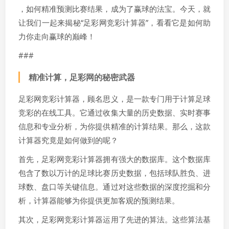
，如何精准预测比赛结果，成为了赢球的法宝。今天，就
让我们一起来揭秘“足彩网竞彩计算器”，看看它是如何助
力你走向赢球的巅峰！
###
精准计算，足彩网的秘密武器
足彩网竞彩计算器，顾名思义，是一款专门用于计算足球
竞彩的在线工具。它通过收集大量的历史数据、实时赛事
信息和专业分析，为你提供精准的计算结果。那么，这款
计算器究竟是如何做到的呢？
首先，足彩网竞彩计算器拥有强大的数据库。这个数据库
包含了数以万计的足球比赛历史数据，包括球队胜负、进
球数、盘口等关键信息。通过对这些数据的深度挖掘和分
析，计算器能够为你提供更加客观的预测结果。
其次，足彩网竞彩计算器运用了先进的算法。这些算法基