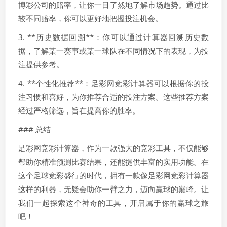
博彩公司的赔率，让你一目了然地了解市场趋势。通过比
较不同赔率，你可以更好地把握投注机会。
3. **历史数据回溯**：你可以通过计算器回溯历史数
据，了解某一赛事或某一球队在不同情况下的表现，为投
注提供参考。
4. **个性化推荐**：足彩网竞彩计算器可以根据你的投
注习惯和喜好，为你推荐合适的投注方案。这些推荐方案
经过严格筛选，旨在提高你的胜率。
### 总结
足彩网竞彩计算器，作为一款强大的竞彩工具，不仅能够
帮助你精准预测比赛结果，还能提供丰富的实用功能。在
这个足球竞彩盛行的时代，拥有一款像足彩网竞彩计算器
这样的利器，无疑会助你一臂之力，迈向赢球的巅峰。让
我们一起探索这个神奇的工具，开启属于你的赢球之旅
吧！