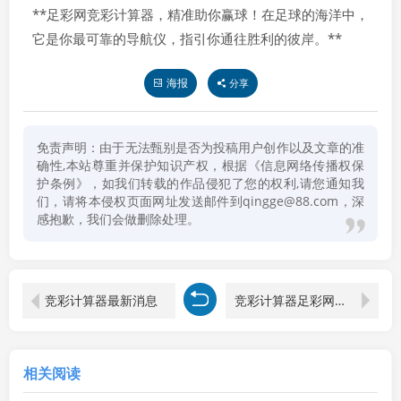
**足彩网竞彩计算器，精准助你赢球！在足球的海洋中，
它是你最可靠的导航仪，指引你通往胜利的彼岸。**
海报
分享
免责声明：由于无法甄别是否为投稿用户创作以及文章的准
确性,本站尊重并保护知识产权，根据《信息网络传播权保
护条例》，如我们转载的作品侵犯了您的权利,请您通知我
们，请将本侵权页面网址发送邮件到qingge@88.com，深
感抱歉，我们会做删除处理。
竞彩计算器最新消息
竞彩计算器足彩网新浪
相关阅读