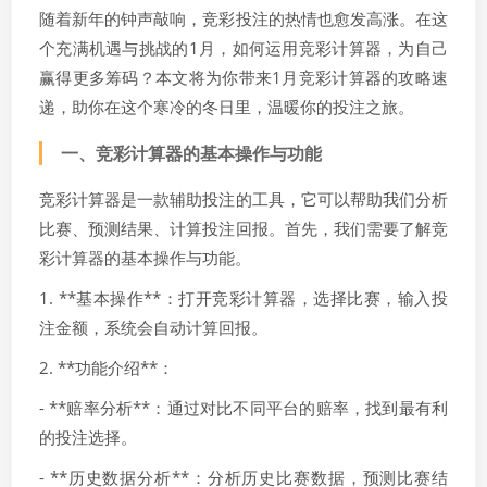
随着新年的钟声敲响，竞彩投注的热情也愈发高涨。在这
个充满机遇与挑战的1月，如何运用竞彩计算器，为自己
赢得更多筹码？本文将为你带来1月竞彩计算器的攻略速
递，助你在这个寒冷的冬日里，温暖你的投注之旅。
一、竞彩计算器的基本操作与功能
竞彩计算器是一款辅助投注的工具，它可以帮助我们分析
比赛、预测结果、计算投注回报。首先，我们需要了解竞
彩计算器的基本操作与功能。
1. **基本操作**：打开竞彩计算器，选择比赛，输入投
注金额，系统会自动计算回报。
2. **功能介绍**：
- **赔率分析**：通过对比不同平台的赔率，找到最有利
的投注选择。
- **历史数据分析**：分析历史比赛数据，预测比赛结