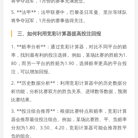
将争夺冠军，1月份的赛事充满悬念。
5. **法甲**：法甲联赛中，巴黎圣日耳曼、里尔等球队
将争夺冠军，1月份的赛事值得关注。
三、如何利用竞彩计算器提高投注回报
1. **赔率分析**：通过竞彩计算器，对比不同平台的赔
率，找到最有利的投注选择。例如，某场比赛的胜赔为1.
80，而另一平台的胜赔为1.90，选择赔率更高的平台投
注，可以增加回报。
2. **历史数据分析**：利用竞彩计算器中的历史数据分
析功能，分析比赛双方的胜负关系、进球数等数据，预测
比赛结果。
3. **投注组合推荐**：根据比赛特点和赔率，竞彩计算
器会推荐最佳投注组合。例如，某场比赛胜、平、负赔率
分别为1.80、3.50、4.20，竞彩计算器可能会推荐胜平
负的组合。