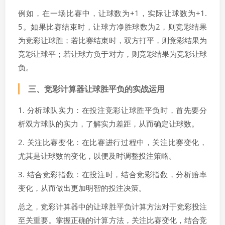
例如，在一场比赛中，让球数为+1，实际让球数为+1.
5。如果比赛结束时，让球方净胜球数为2，则竞彩结果
为竞彩让球胜；若比赛结束时，双方打平，则竞彩结果为
竞彩让球平；若让球方负于对方，则竞彩结果为竞彩让球
负。
三、竞彩计算器让球胜平负的实战运用
1. 分析球队实力：在投注竞彩让球胜平负时，首先要分
析双方球队的实力，了解实力差距，从而确定让球数。
2. 关注比赛变化：在比赛进行过程中，关注比赛变化，
尤其是让球数的变化，以便及时调整投注策略。
3. 结合竞彩指数：在投注时，结合竞彩指数，分析赔率
变化，从而做出更加明智的投注决策。
总之，竞彩计算器中的让球胜平负计算方法对于竞彩投注
至关重要。掌握正确的计算方法，关注比赛变化，结合竞