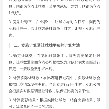
数，则视为竞彩让球胜；若平局或负于对方，则视为竞彩
让球负。
3. 竞彩让球平：在比赛中，让球方与对方打平，则视为
竞彩让球平；若让球方获胜或负于对方，则视为竞彩让球
负。
二、竞彩计算器让球胜平负的计算方法
1. 确定让球数：在竞彩计算器中，首先需要确定让球
数。让球数通常由竞彩公司根据双方球队的实力差距进行
设定，一般以整数形式出现。
2. 计算实际让球数：在比赛进行过程中，实际让球数会
根据比赛情况发生变化。当比赛进行到一半时，竞彩公司
会根据实时数据调整让球数，以保证比赛的公平性。
3. 计算竞彩结果：根据实际让球数，结合比赛结果，即
可计算出竞彩胜平负的结果。