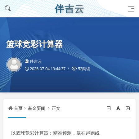
伴吉云
篮球竞彩计算器
伴吉云
2026-07-04 19:44:37
52阅读
首页
基金要闻
正文
以篮球竞彩计算器：精准预测，赢在起跑线