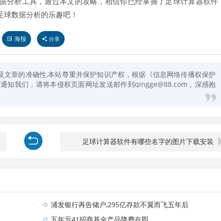
据分析工具，通过本文的攻略，相信你已经掌握了足球计算器软件
足球数据分析的乐趣吧！
海报
分享
及文章的准确性,本站尊重并保护知识产权，根据《信息网络传播权保护
知我们，请将本侵权页面网址发送邮件到qingge@88.com，深感抱
足球计算器软件有哪些名字的图片下载安装
浦发银行再告储户,295亿存款不翼而飞五年后
五年亏41招商基金产品降费在即