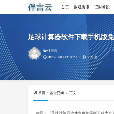
伴吉云
首页
财经资讯
理财常识
足球计算器软件下载手机版免
伴吉云
2026-07-03 13:01:23
56阅读
首页
基金要闻
正文
标题：《足球计算器软件免费苹果版下载大全