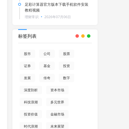
足彩计算器官方版本下载手机软件安装
教程视频
理财常识
2026年07月06日
标签列表
股市
公司
股票
证券
基金
投资
发展
传奇
数字
深度剖析
资本市场
科技浪潮
多元世界
投资价值
金融市场
时代浪潮
未来展望