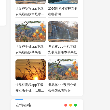
世界杯赛程app下载
2026世界杯赛程直播
安装最新版本是哪个
在哪看啊
软件
世界杯手机app下载
世界杯app手机下载
安装最新版苹果版
安装最新版本苹果版
世界杯赛程app下载
世界杯app预测分析
安卓版手机可以用吗
报告怎么看数据
安全吗安全吗
友情链接