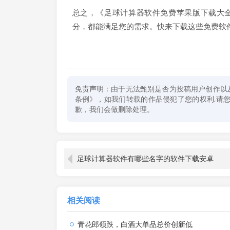
总之，《足球计算器软件免费苹果版下载大
分，都能满足您的需求。快来下载这些免费软
免责声明：由于无法甄别是否为投稿用户创作以
条例》，如我们转载的作品侵犯了您的权利,请您通
歉，我们会做删除处理。
足球计算器软件有哪些名字的软件下载安卓
相关阅读
青花郎领跌，白酒大单品总价创新低