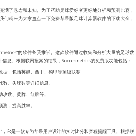
充满了悬念和未知。为了帮助足球爱好者更好地分析和预测比赛，
我们就来为大家盘点一下免费苹果版足球计算器软件的下载大全，
rmetrics”的软件备受推崇。这款软件通过收集和分析大量的足球数
。根据联网搜索的结果，Soccermetrics的免费版功能包括：
事数据，包括英超、西甲、德甲等顶级联赛。
进球数、失球数等详细信息。
、助攻数、黄牌、红牌等。
赛预测，提高胜率。
oard”，它是一款专为苹果用户设计的实时比分和赛程提醒工具。根据联