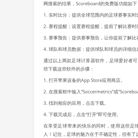
网搜索的结果，Scoreboard的免费版功能如下
1. 实时比分：提供全球范围内的足球赛事实
2. 赛程提醒：设置赛程提醒，提前了解比赛
3. 赛事预告：提供赛事预告，让你提前了解
4. 球队和球员数据：提供球队和球员的详细
通过以上两款足球计算器软件，足球爱好者可
些下载这些软件的步骤：
1. 打开苹果设备的App Store应用商店。
2. 在搜索框中输入“Soccermetrics”或“Scorebo
3. 找到相应的应用，点击下载。
4. 下载完成后，点击“打开”即可使用。
在享受足球带来的快乐的同时，使用这些足
人！记住，足球的魅力在于不确定性，但有了