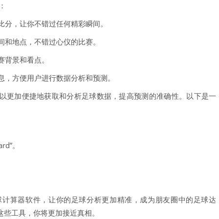
：
时比分，让你不错过任何精彩瞬间。
时间和地点，不错过心仪的比赛。
比赛背景和看点。
信息，方便用户进行数据分析和预测。
以更加便捷地获取和分析足球数据，提高预测的准确性。以下是一
ard”。
球计算器软件，让你的足球分析更加精准，成为朋友圈中的足球达
这些工具，你将更加接近真相。