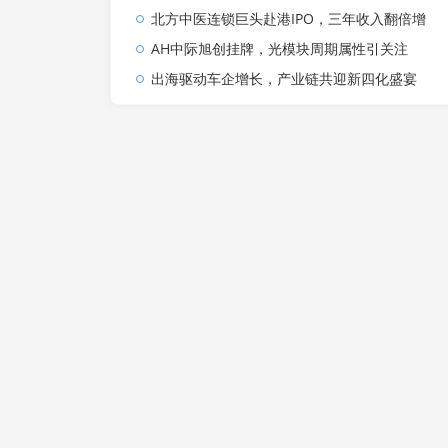
北方中医连锁巨头赴港IPO，三年收入翻倍增
AH中际旭创挂牌，光模块周期属性引关注
出海驱动车企增长，产业链共迎新四化盛宴