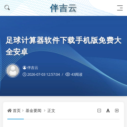
伴吉云
足球计算器软件下载手机版免费大
全安卓
伴吉云
2026-07-03 12:57:04
43阅读
首页
基金要闻
正文