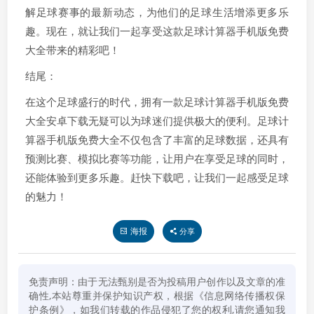
解足球赛事的最新动态，为他们的足球生活增添更多乐
趣。现在，就让我们一起享受这款足球计算器手机版免费
大全带来的精彩吧！
结尾：
在这个足球盛行的时代，拥有一款足球计算器手机版免费
大全安卓下载无疑可以为球迷们提供极大的便利。足球计
算器手机版免费大全不仅包含了丰富的足球数据，还具有
预测比赛、模拟比赛等功能，让用户在享受足球的同时，
还能体验到更多乐趣。赶快下载吧，让我们一起感受足球
的魅力！
海报
分享
免责声明：由于无法甄别是否为投稿用户创作以及文章的准
确性,本站尊重并保护知识产权，根据《信息网络传播权保
护条例》，如我们转载的作品侵犯了您的权利,请您通知我