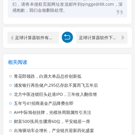
们，请将本侵权页面网址发送邮件到qingge@88.com，深
感抱歉，我们会做删除处理。
足球计算器软件有哪些名字好听点的
足球计算器软件下载手机版免费大全安装
相关阅读
青花郎领跌，白酒大单品总价创新低
浦发银行再告储户,295亿存款不翼而飞五年后
北方中医连锁巨头赴港IPO，三年收入翻倍增
五年亏41招商基金产品降费在即
AH中际旭创挂牌，光模块周期属性引关注
财富500强,民生骤滑60位，平安稳居一席
出海驱动车企增长，产业链共迎新四化盛宴