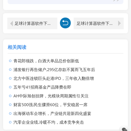
足球计算器软件下载手机版安装最新
足球计算器软件下载手机版安装教程
相关阅读
青花郎领跌，白酒大单品总价创新低
浦发银行再告储户,295亿存款不翼而飞五年后
北方中医连锁巨头赴港IPO，三年收入翻倍增
五年亏41招商基金产品降费在即
AH中际旭创挂牌，光模块周期属性引关注
财富500强,民生骤滑60位，平安稳居一席
出海驱动车企增长，产业链共迎新四化盛宴
汽零企业业绩,冷暖不均，成本竞争夹击