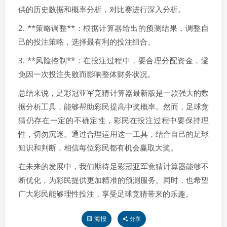
供的历史数据和概率分析，对比赛进行深入分析。
2. **策略调整**：根据计算器给出的预测结果，调整自
己的投注策略，选择最有利的投注组合。
3. **风险控制**：在投注过程中，要合理分配资金，避
免因一次投注失败而影响整体财务状况。
总结来说，足彩冠亚军竞猜计算器最新版是一款强大的数
据分析工具，能够帮助彩民提高中奖概率。然而，足球竞
猜仍存在一定的不确定性，彩民在投注过程中要保持理
性，切勿沉迷。通过合理运用这一工具，结合自己的足球
知识和判断，相信每位彩民都有机会赢取大奖。
在未来的发展中，我们期待足彩冠亚军竞猜计算器能够不
断优化，为彩民提供更加精准的预测服务。同时，也希望
广大彩民能够理性投注，享受足球竞猜带来的乐趣。
海报
分享