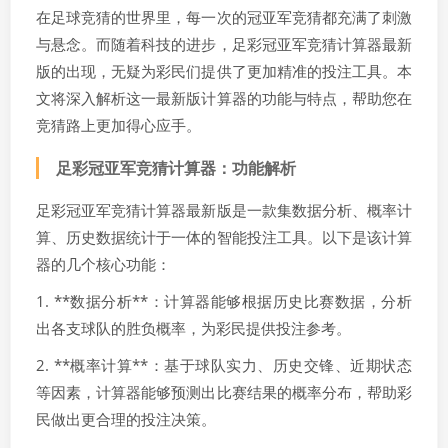
在足球竞猜的世界里，每一次的冠亚军竞猜都充满了刺激
与悬念。而随着科技的进步，足彩冠亚军竞猜计算器最新
版的出现，无疑为彩民们提供了更加精准的投注工具。本
文将深入解析这一最新版计算器的功能与特点，帮助您在
竞猜路上更加得心应手。
足彩冠亚军竞猜计算器：功能解析
足彩冠亚军竞猜计算器最新版是一款集数据分析、概率计
算、历史数据统计于一体的智能投注工具。以下是该计算
器的几个核心功能：
1. **数据分析**：计算器能够根据历史比赛数据，分析
出各支球队的胜负概率，为彩民提供投注参考。
2. **概率计算**：基于球队实力、历史交锋、近期状态
等因素，计算器能够预测出比赛结果的概率分布，帮助彩
民做出更合理的投注决策。