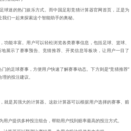
足球迷的热门娱乐方式。而中国足彩竞猜计算器官网首页，正是为
让我们一起来探索这个智能助手的奥秘。
，功能丰富。用户可以轻松浏览各类赛事信息，包括足球、篮球、
晰地展示了赛事预告、竞猜推荐、开奖信息等板块，让用户一目了
热门的足球赛事，方便用户快速了解赛事动态。下方则是“竞猜推荐”
合理的投注建议。
，就是其强大的计算器。这款计算器可以根据用户选择的赛事、赔
率，为用户提供多种投注组合，帮助用户找到赔率最高的投注方式。