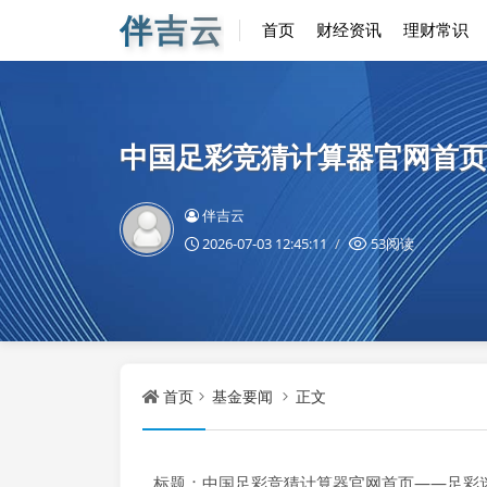
伴吉云
首页
财经资讯
理财常识
中国足彩竞猜计算器官网首页
伴吉云
2026-07-03 12:45:11
53阅读
首页
基金要闻
正文
标题：中国足彩竞猜计算器官网首页——足彩