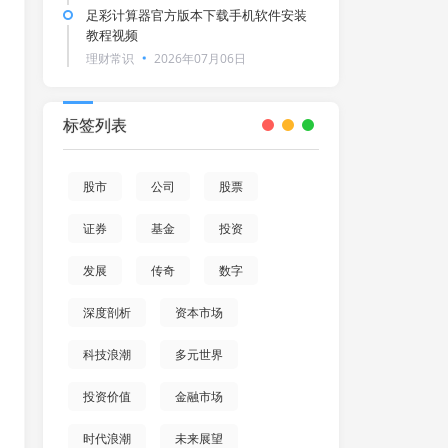
足彩计算器官方版本下载手机软件安装
教程视频
理财常识
2026年07月06日
标签列表
股市
公司
股票
证券
基金
投资
发展
传奇
数字
深度剖析
资本市场
科技浪潮
多元世界
投资价值
金融市场
时代浪潮
未来展望