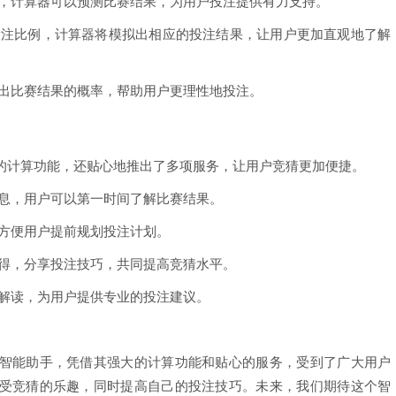
分析，计算器可以预测比赛结果，为用户投注提供有力支持。
额和投注比例，计算器将模拟出相应的投注结果，让用户更加直观地了解
计算出比赛结果的概率，帮助用户更理性地投注。
的计算功能，还贴心地推出了多项服务，让用户竞猜更加便捷。
奖信息，用户可以第一时间了解比赛结果。
事，方便用户提前规划投注计划。
猜心得，分享投注技巧，共同提高竞猜水平。
进行解读，为用户提供专业的投注建议。
智能助手，凭借其强大的计算功能和贴心的服务，受到了广大用户
受竞猜的乐趣，同时提高自己的投注技巧。未来，我们期待这个智