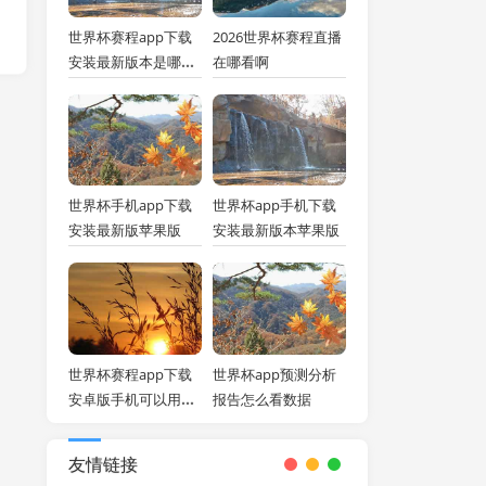
世界杯赛程app下载
2026世界杯赛程直播
安装最新版本是哪个
在哪看啊
软件
世界杯手机app下载
世界杯app手机下载
安装最新版苹果版
安装最新版本苹果版
世界杯赛程app下载
世界杯app预测分析
安卓版手机可以用吗
报告怎么看数据
安全吗安全吗
友情链接