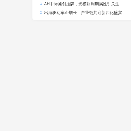
AH中际旭创挂牌，光模块周期属性引关注
出海驱动车企增长，产业链共迎新四化盛宴