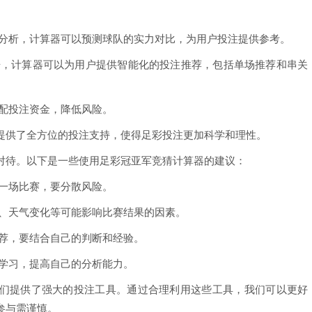
据的分析，计算器可以预测球队的实力对比，为用户投注提供参考。
史数据，计算器可以为用户提供智能化的投注推荐，包括单场推荐和串关
理分配投注资金，降低风险。
提供了全方位的投注支持，使得足彩投注更加科学和理性。
对待。以下是一些使用足彩冠亚军竞猜计算器的建议：
投入一场比赛，要分散风险。
情况、天气变化等可能影响比赛结果的因素。
的推荐，要结合自己的判断和经验。
不断学习，提高自己的分析能力。
们提供了强大的投注工具。通过合理利用这些工具，我们可以更好
参与需谨慎。