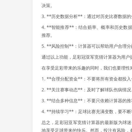
决策。
3. **历史数据分析**：通过对历史比赛数
4. **智能推荐**：结合赔率、概率和历
推荐。
5. **风险控制**：计算器可以帮助用户合
通过以上功能，足彩冠亚军竞猜计算器为用户
在享受足彩带来的乐趣的同时，我们也要理性
1. **合理分配资金**：不要将所有资金都
2. **关注赛事动态**：及时了解球队伤病
3. **结合多种信息**：不要只依赖计算器
4. **持续学习**：足球比赛充满变数，要
总之，足彩冠亚军竞猜计算器的最新版为球迷
地享受足球带来的快乐。然而，投注有风险，