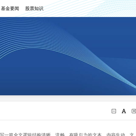
基金要闻
股票知识
写一篇全文逻辑结构清晰、流畅、有吸引力的文本，内容生动，文