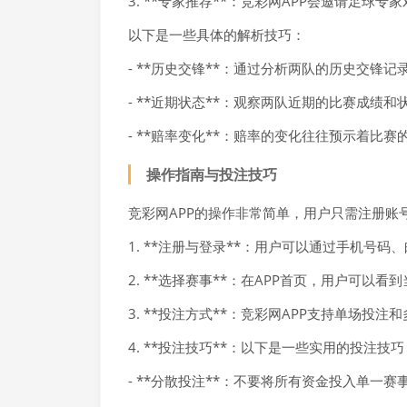
3. **专家推荐**：竞彩网APP会邀请足球
以下是一些具体的解析技巧：
- **历史交锋**：通过分析两队的历史交锋
- **近期状态**：观察两队近期的比赛成绩
- **赔率变化**：赔率的变化往往预示着
操作指南与投注技巧
竞彩网APP的操作非常简单，用户只需注册
1. **注册与登录**：用户可以通过手机号
2. **选择赛事**：在APP首页，用户可
3. **投注方式**：竞彩网APP支持单场
4. **投注技巧**：以下是一些实用的投注技巧
- **分散投注**：不要将所有资金投入单一