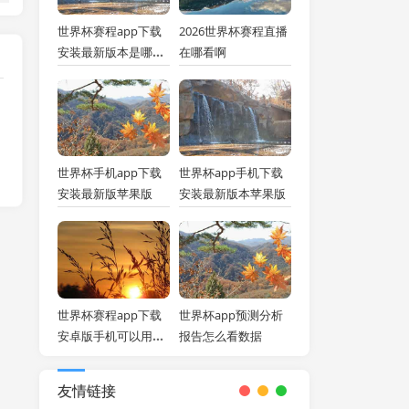
世界杯赛程app下载
2026世界杯赛程直播
安装最新版本是哪个
在哪看啊
软件
世界杯手机app下载
世界杯app手机下载
安装最新版苹果版
安装最新版本苹果版
世界杯赛程app下载
世界杯app预测分析
安卓版手机可以用吗
报告怎么看数据
安全吗安全吗
友情链接