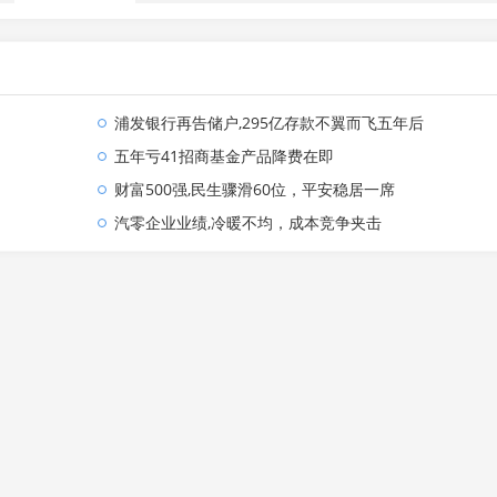
浦发银行再告储户,295亿存款不翼而飞五年后
五年亏41招商基金产品降费在即
财富500强,民生骤滑60位，平安稳居一席
汽零企业业绩,冷暖不均，成本竞争夹击