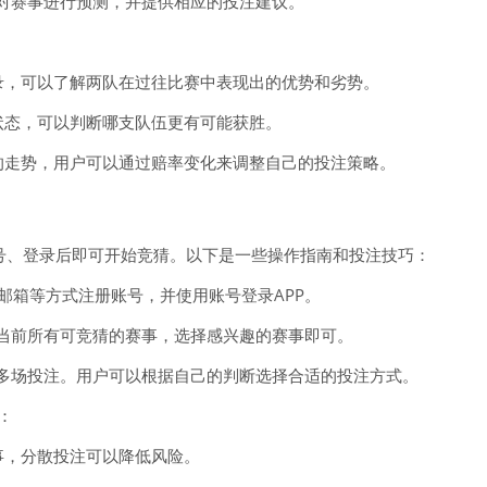
专家对赛事进行预测，并提供相应的投注建议。
记录，可以了解两队在过往比赛中表现出的优势和劣势。
和状态，可以判断哪支队伍更有可能获胜。
比赛的走势，用户可以通过赔率变化来调整自己的投注策略。
账号、登录后即可开始竞猜。以下是一些操作指南和投注技巧：
码、邮箱等方式注册账号，并使用账号登录APP。
以看到当前所有可竞猜的赛事，选择感兴趣的赛事即可。
投注和多场投注。用户可以根据自己的判断选择合适的投注方式。
：
赛事，分散投注可以降低风险。