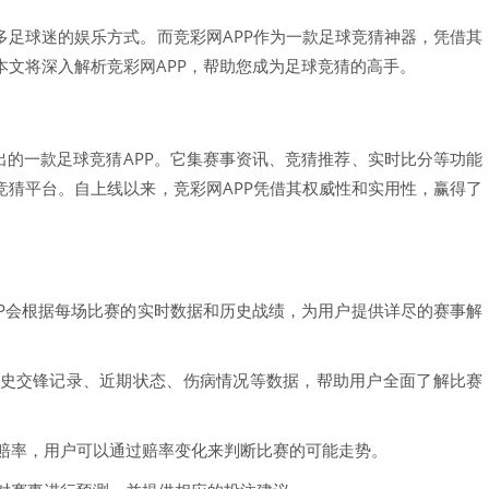
多足球迷的娱乐方式。而竞彩网APP作为一款足球竞猜神器，凭借其
文将深入解析竞彩网APP，帮助您成为足球竞猜的高手。
出的一款足球竞猜APP。它集赛事资讯、竞猜推荐、实时比分等功能
竞猜平台。自上线以来，竞彩网APP凭借其权威性和实用性，赢得了
PP会根据每场比赛的实时数据和历史战绩，为用户提供详尽的赛事解
队的历史交锋记录、近期状态、伤病情况等数据，帮助用户全面了解比赛
赛事的赔率，用户可以通过赔率变化来判断比赛的可能走势。