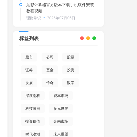
足彩计算器官方版本下载手机软件安装
教程视频
理财常识
2026年07月06日
标签列表
股市
公司
股票
证券
基金
投资
发展
传奇
数字
深度剖析
资本市场
科技浪潮
多元世界
投资价值
金融市场
时代浪潮
未来展望