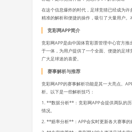
在这个信息爆炸的时代，足球竞猜已经成为许
精准的解析和便捷的操作，吸引了大量用户。本
竞彩网APP简介
竞彩网APP是由中国体育彩票管理中心官方推
于一体，为用户提供了一个全面、便捷的足球
广大足球迷的喜爱。
赛事解析与推荐
竞彩网APP的赛事解析功能是其一大亮点。A
析。以下是一些解析技巧：
1. **数据分析**：竞彩网APP会提供两
情况。
2. **赔率分析**：APP会实时更新各大