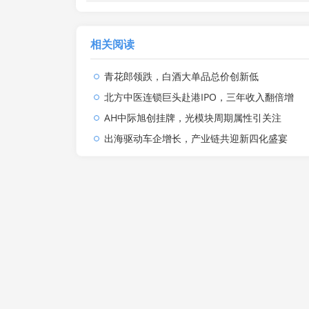
相关阅读
青花郎领跌，白酒大单品总价创新低
北方中医连锁巨头赴港IPO，三年收入翻倍增
AH中际旭创挂牌，光模块周期属性引关注
出海驱动车企增长，产业链共迎新四化盛宴