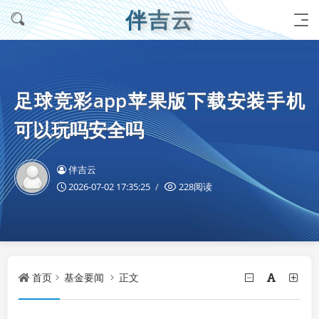
伴吉云
足球竞彩app苹果版下载安装手机
可以玩吗安全吗
伴吉云
2026-07-02 17:35:25
228阅读
首页
基金要闻
正文