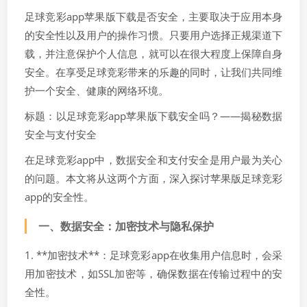
足球竞彩app苹果版下载是否安全，主要取决于应用本身
的安全性以及用户的操作习惯。只要用户选择正规渠道下
载，并注意保护个人信息，就可以在很大程度上保障自身
安全。在享受足球竞彩带来的乐趣的同时，让我们共同维
护一个安全、健康的网络环境。
标题：以足球竞彩app苹果版下载安全吗？——揭秘数据
安全与支付安全
在足球竞彩app中，数据安全和支付安全是用户最为关心
的问题。本文将从这两个方面，深入探讨苹果版足球竞彩
app的安全性。
一、数据安全：加密技术与隐私保护
1. **加密技术**：足球竞彩app在收集用户信息时，会采
用加密技术，如SSL加密等，确保数据在传输过程中的安
全性。