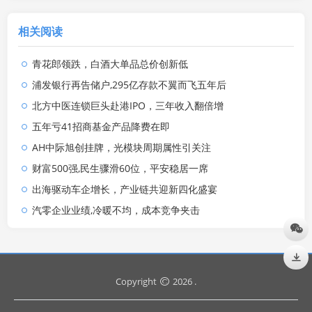
相关阅读
青花郎领跌，白酒大单品总价创新低
浦发银行再告储户,295亿存款不翼而飞五年后
北方中医连锁巨头赴港IPO，三年收入翻倍增
五年亏41招商基金产品降费在即
AH中际旭创挂牌，光模块周期属性引关注
财富500强,民生骤滑60位，平安稳居一席
出海驱动车企增长，产业链共迎新四化盛宴
汽零企业业绩,冷暖不均，成本竞争夹击
Copyright
2026 .