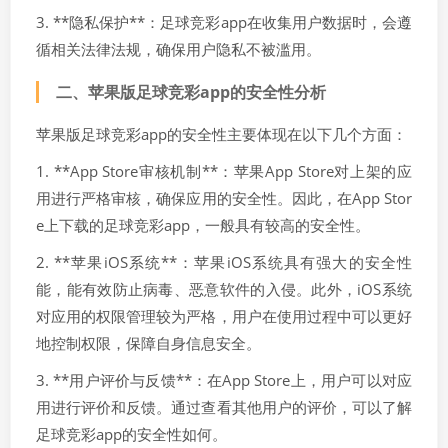
3. **隐私保护**：足球竞彩app在收集用户数据时，会遵
循相关法律法规，确保用户隐私不被滥用。
二、苹果版足球竞彩app的安全性分析
苹果版足球竞彩app的安全性主要体现在以下几个方面：
1. **App Store审核机制**：苹果App Store对上架的应
用进行严格审核，确保应用的安全性。因此，在App Stor
e上下载的足球竞彩app，一般具有较高的安全性。
2. **苹果iOS系统**：苹果iOS系统具有强大的安全性
能，能有效防止病毒、恶意软件的入侵。此外，iOS系统
对应用的权限管理较为严格，用户在使用过程中可以更好
地控制权限，保障自身信息安全。
3. **用户评价与反馈**：在App Store上，用户可以对应
用进行评价和反馈。通过查看其他用户的评价，可以了解
足球竞彩app的安全性如何。