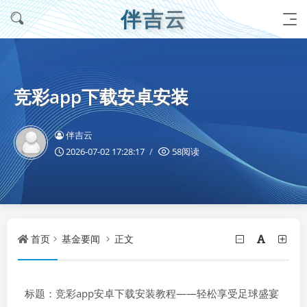
伴吉云
竞彩app下载安卓安装
伴吉云
2026-07-02 17:28:17
58阅读
首页
基金要闻
正文
标题：竞彩app安卓下载安装教程——轻松享受足球盛宴