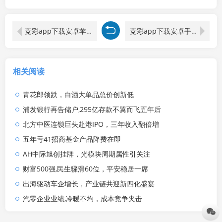
竞彩app下载安卓苹果
竞彩app下载安卓手机
相关阅读
青花郎领跌，白酒大单品总价创新低
浦发银行再告储户,295亿存款不翼而飞五年后
北方中医连锁巨头赴港IPO，三年收入翻倍增
五年亏41招商基金产品降费在即
AH中际旭创挂牌，光模块周期属性引关注
财富500强,民生骤滑60位，平安稳居一席
出海驱动车企增长，产业链共迎新四化盛宴
汽零企业业绩,冷暖不均，成本竞争夹击