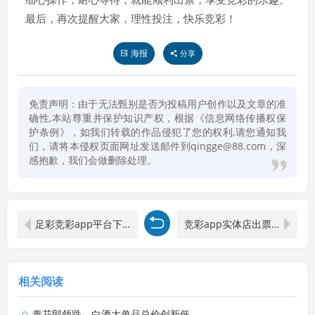
最后，再次提醒大家，理性投注，快乐竞彩！
海报
分享
免责声明：由于无法甄别是否为投稿用户创作以及文章的准
确性,本站尊重并保护知识产权，根据《信息网络传播权保
护条例》，如我们转载的作品侵犯了您的权利,请您通知我
们，请将本侵权页面网址发送邮件到qingge@88.com，深
感抱歉，我们会做删除处理。
足彩竞彩app平台下载
竞彩app实体店出票时间
相关阅读
青花郎领跌，白酒大单品总价创新低