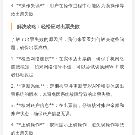
4. **操作失误**：用户在操作过程中可能因为误操作导
致出票失败。
解决攻略：轻松应对出票失败
了解了出票失败的原因后，我们来看看如何解决这些问
题，确保出票成功。
1. **检查网络连接**：在实体店出票前，确保手机网络
连接稳定。如果网络信号不佳，可以尝试切换到Wi-Fi或
者移动数据。
2. **更新系统**：定期检查并更新竞彩APP和实体店出
票系统的版本，以避免因系统故障导致的出票失败。
3. **核对账户信息**：在出票前，仔细核对账户余额和
账户状态，确保账户信息无误。
4. **正确操作**：按照提示正确操作，避免误操作导致
的出票失败。