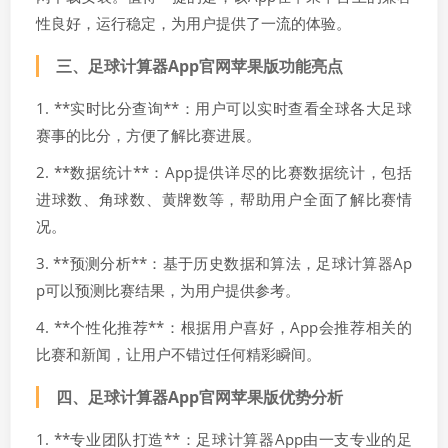
性良好，运行稳定，为用户提供了一流的体验。
三、足球计算器App官网苹果版功能亮点
1. **实时比分查询**：用户可以实时查看全球各大足球
赛事的比分，方便了解比赛进展。
2. **数据统计**：App提供详尽的比赛数据统计，包括
进球数、角球数、黄牌数等，帮助用户全面了解比赛情
况。
3. **预测分析**：基于历史数据和算法，足球计算器Ap
p可以预测比赛结果，为用户提供参考。
4. **个性化推荐**：根据用户喜好，App会推荐相关的
比赛和新闻，让用户不错过任何精彩瞬间。
四、足球计算器App官网苹果版优势分析
1. **专业团队打造**：足球计算器App由一支专业的足