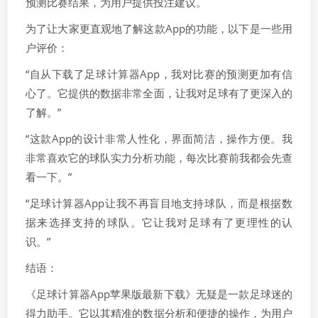
预测比赛结果，为用户提供投注建议。
为了让大家更直观地了解这款App的功能，以下是一些用
户评价：
“自从下载了足球计算器App，我对比赛的预测更加有信
心了。它提供的数据非常全面，让我对足球有了更深入的
了解。”
“这款App的设计非常人性化，界面简洁，操作方便。我
非常喜欢它的球队实力分析功能，每次比赛前我都会先查
看一下。”
“足球计算器App让我不再盲目地支持球队，而是根据数
据来选择支持的球队。它让我对足球有了更理性的认
识。”
结语：
《足球计算器App苹果版最新下载》无疑是一款足球迷的
得力助手。它以其精准的数据分析和便捷的操作，为用户