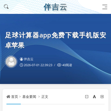
伴吉云
足球计算器app免费下载手机版安
卓苹果
伴吉云
2026-07-01 22:39:23
40阅读
首页
基金要闻
正文